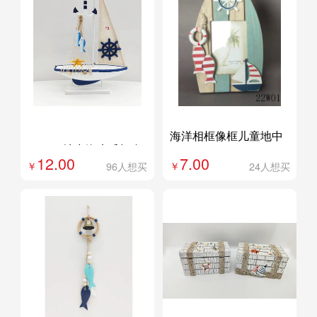
外贸专供
定制
海洋相框像框儿童地中
定制
23W28地中海木质帆布
海装饰相框创意家居饰
12.00
7.00
小船模型摆件创意网店
品22W01
96人想买
24人想买
拍照道具装饰品礼品帆
船