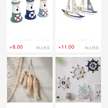
外贸专供
外贸专供
定制
定制
21cm海洋木制迷你灯塔
地中海帆船模型摆件一
8.00
11.00
地中海风饰品工艺品海
帆风顺做旧小木船家居
96人想买
84人想买
洋灯塔摆件海边纪念品
创意桌面摆件装饰
23W78
23W72