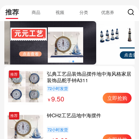
推荐
商品
视频
分类
优惠券
弘典工艺品装饰品摆件地中海风格家居
推荐
装饰品舵手钟A311
72小时发货
9.50
立即抢购
钟CH2工艺品地中海摆件
推荐
72小时发货