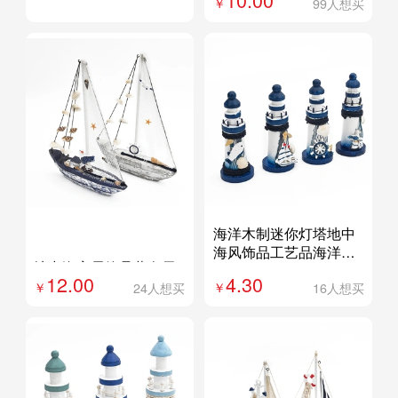
99人想买
海洋木制迷你灯塔地中
外贸专供
定制
海风饰品工艺品海洋灯
地中海家居饰品蓝白贝
塔摆件
12.00
4.30
壳帆船做旧风格手工艺
24人想买
16人想买
品礼品一帆风顺船中号
贝壳船