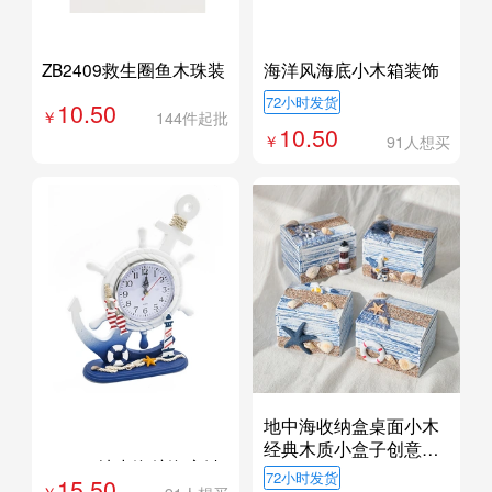
定制
外贸专供
ZB2409救生圈鱼木珠装
海洋风海底小木箱装饰
饰挂串创意家饰
摆件地中海风格沙滩木
72小时发货
10.50
盒子创意摆台道具摆设
144件起批
10.50
91人想买
地中海收纳盒桌面小木
外贸专供
定制
经典木质小盒子创意首
23W08地中海航海座钟
饰盒糖果盒
72小时发货
15.50
创意静音时钟