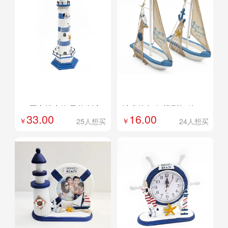
外贸专供
外贸专供
定制
定制
53厘米地中海风格创意
地中海帆船模型摆件一
33.00
16.00
实木质工艺品灯塔510-
帆风顺做旧小木船家居
25人想买
24人想买
56
创意桌面摆件装饰
ZB1239