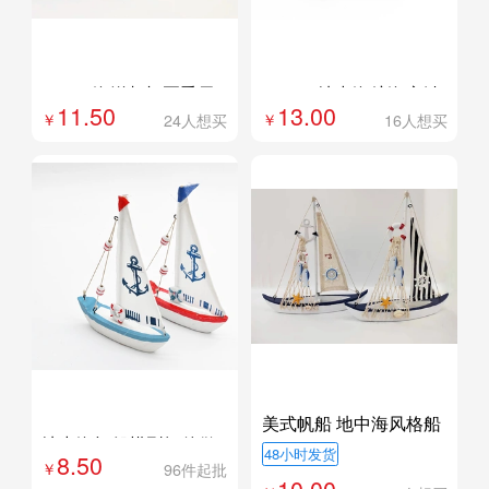
外贸专供
外贸专供
定制
定制
23w27海洋相框夏季贝
23W06地中海航海座钟
11.50
13.00
壳木框供应地中海个性
创意静音时钟
24人想买
16人想买
实木摆台框架
外贸专供
外贸专供
美式帆船 地中海风格船
定制
地中海帆船模型摆件做
家居饰品船模创意家居
48小时发货
8.50
旧小木船家居创意桌面
家居摆件2023W73
96件起批
10.00
摆件CQ-3