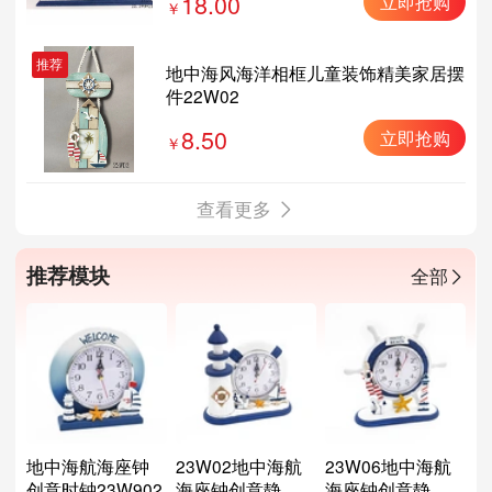
18.00
立即抢购
推荐
地中海风海洋相框儿童装饰精美家居摆
件22W02
8.50
立即抢购
查看更多
推荐模块
全部
地中海航海座钟
23W02地中海航
23W06地中海航
创意时钟23W902
海座钟创意静音
海座钟创意静音