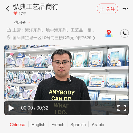
弘典工艺品商行
关注
17年
信用分
-
主营：海洋系列、地中海系列、工艺品、相
框、工艺品钟、装饰工艺、装饰挂件、救生圈工
国际商贸城一区10号门三楼C单元 9街7629
艺品、帆船工艺品、船桨工艺品
00:00 / 00:32
Chinese
English
French
Spanish
Arabic