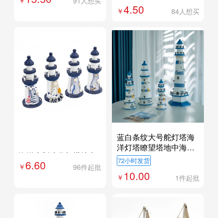
91人想买
4.50
84人想买
蓝白条纹大号舵灯塔海
外贸专供
定制
洋灯塔瞭望塔地中海风
海洋木制迷你灯塔地中
格家饰摆件手工木质
72小时发货
6.60
海风饰品工艺品海洋灯
96件起批
10.00
塔摆件海边纪念品
1件起批
19cmCH201