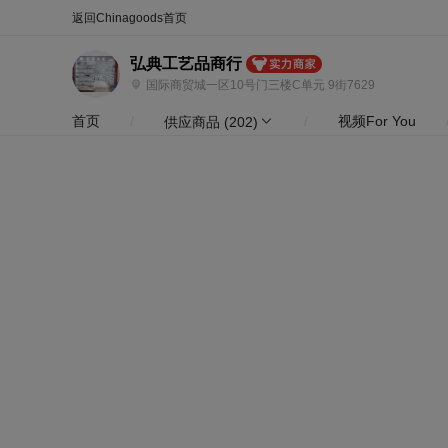
合同
外汇
HOT
NEW
保
弘典工艺品商行
国际商贸城一区10号门三楼C单元 9街7629
首页
/
/
视频For You
供应商品
(202)