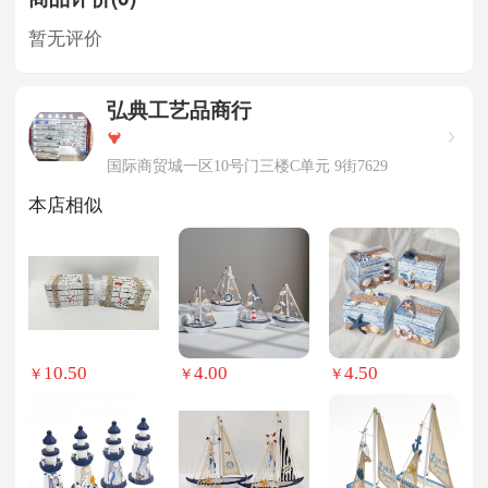
暂无评价
弘典工艺品商行
国际商贸城一区10号门三楼C单元 9街7629
本店相似
10.50
4.00
4.50
￥
￥
￥