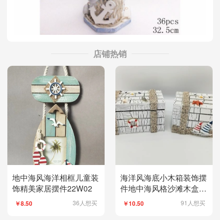
店铺热销
地中海风海洋相框儿童装
海洋风海底小木箱装饰摆
饰精美家居摆件22W02
件地中海风格沙滩木盒子
创意摆台道具摆设
36人想买
91人想买
￥8.50
￥10.50