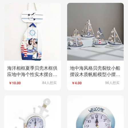
海洋相框夏季贝壳木框供
地中海风格贝壳裂纹小船
应地中海个性实木摆台框
摆设木质帆船模型小摆件
架23W15
儿童创意手工艺船
84人想买
96人想买
￥10.00
￥4.00