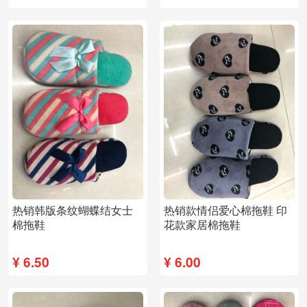
热销韩版条纹蝴蝶结女士
热销款情侣爱心棉拖鞋 印
棉拖鞋
花款家居棉拖鞋
¥
6.50
¥
6.00