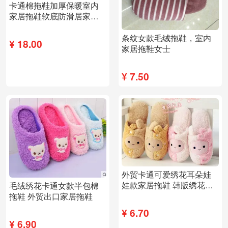
卡通棉拖鞋加厚保暖室内
家居拖鞋软底防滑居家用
品
条纹女款毛绒拖鞋，室内
¥
18.00
家居拖鞋女士
¥
7.50
外贸卡通可爱绣花耳朵娃
娃款家居拖鞋 韩版绣花棉
毛绒绣花卡通女款半包棉
拖鞋
拖鞋 外贸出口家居拖鞋
¥
6.70
¥
6.90