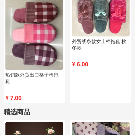
外贸线条款女士棉拖鞋 秋
冬款
¥
6.00
热销款外贸出口格子棉拖
鞋
¥
7.00
精选商品