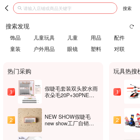
搜索
搜索发现
饰品
儿童玩具
儿童
用品
配件
童装
户外用品
眼镜
塑料
对联
热门采购
玩具热搜
假睫毛套装双头胶水雨
1
1
衣朵毛20P+30PNEW
SHOW嫁接睫毛
DIYLASHES
NEW SHOW假睫毛
2
2
new show工厂自销嫁
接睫毛DIY套装