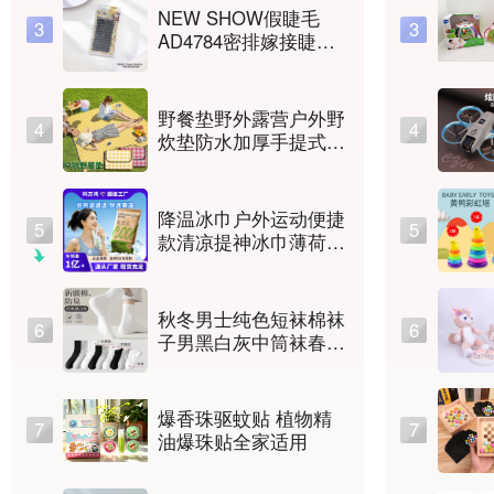
NEW SHOW假睫毛
3
3
AD4784密排嫁接睫毛
YY
野餐垫野外露营户外野
4
4
炊垫防水加厚手提式户
外防潮垫春游沙滩垫
降温冰巾户外运动便捷
5
5
款清凉提神冰巾薄荷湿
巾一次性冰感小毛巾
秋冬男士纯色短袜棉袜
6
6
子男黑白灰中筒袜春夏
薄款高橡筋吸汗运动休
闲长筒袜
爆香珠驱蚊贴 植物精
7
7
油爆珠贴全家适用