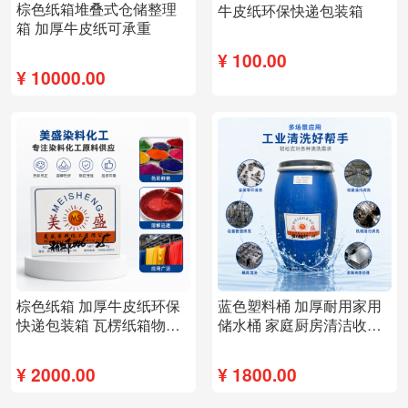
棕色纸箱堆叠式仓储整理
牛皮纸环保快递包装箱
箱 加厚牛皮纸可承重
¥
100.00
¥
10000.00
棕色纸箱 加厚牛皮纸环保
蓝色塑料桶 加厚耐用家用
快递包装箱 瓦楞纸箱物流
储水桶 家庭厨房清洁收纳
运输用
桶
¥
2000.00
¥
1800.00