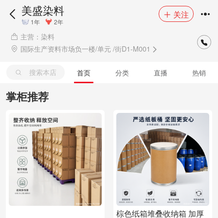
美盛染料
关注
1年
2年
主营：染料
国际生产资料市场负一楼/单元 /街D1-M001
搜索本店
首页
分类
直播
热销
掌柜推荐
棕色纸箱堆叠收纳箱 加厚
新品