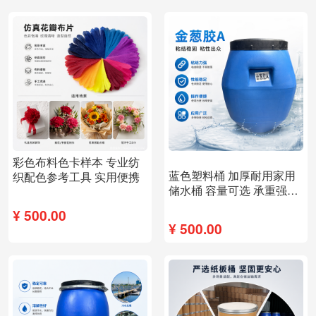
彩色布料色卡样本 专业纺
新品
蓝色塑料桶 加厚耐用家用
织配色参考工具 实用便携
储水桶 容量可选 承重强防
漏
¥
500.00
¥
500.00