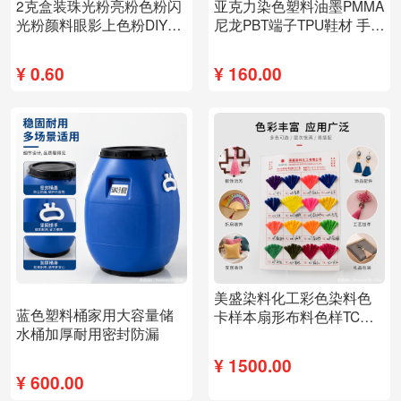
2克盒装珠光粉亮粉色粉闪
亚克力染色塑料油墨PMMA
光粉颜料眼影上色粉DIY填
尼龙PBT端子TPU鞋材 手机
充物史莱姆滴胶
套彩色浸染着色
¥
0.60
¥
160.00
美盛染料化工彩色染料色
新品
蓝色塑料桶家用大容量储
卡样本扇形布料色样TC编
水桶加厚耐用密封防漏
号中文色名
¥
1500.00
¥
600.00