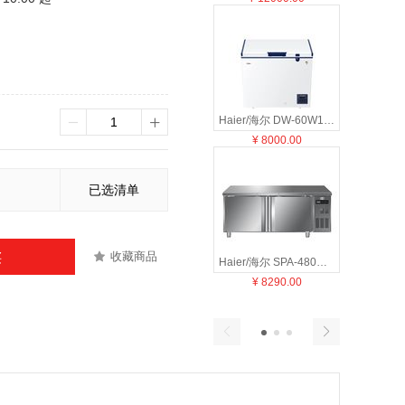
Haier/海尔 DW-60W151EU1 冷柜商用 -70度深冷 冷藏冷冻海鲜冰柜
¥
8000.00
¥
499
已选清单
收藏商品
买
Haier/海尔 SPA-480C/D2 厨房工作台 风循环1.8米冷藏/冷冻转换平台工程款
¥
8290.00
¥
380