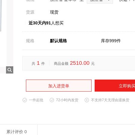
货源
现货
近30天内91
人想买
规格
默认规格
库存999件
1
2510.00
共
件
商品金额
元
加入进货单
立即购
一件起批
72小时内发货
不支持7天无理由退换货
累计评价
0