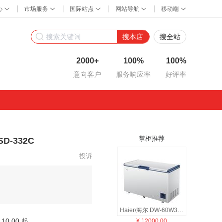
搜本店
搜全站
2000+
100%
100%
意向客户
服务响应率
好评率
掌柜推荐
-332C
投诉
Haier/海尔 DW-60W321EU1 商用卧式冰柜 冷冻柜 -65度深冷冰柜
10.00 起
¥
12000.00
¥
509