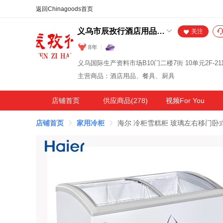
合同
外汇
HOT
NEW
保
义乌市辰孜行酒店用品有限公司
关注
8年
主营商品：酒店用品、餐具、厨具
店铺首页
供应商品(278)
视频For You
店铺首页
家用冷柜
海尔 冷柜雪糕柜 玻璃左右移门卧式展示