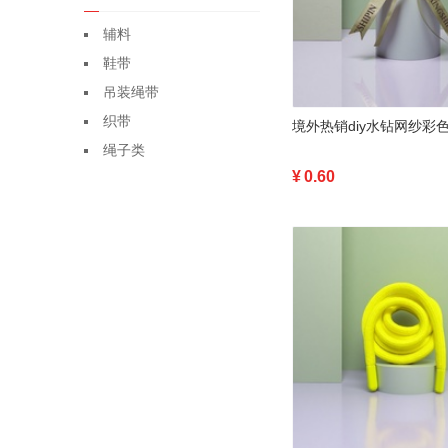
辅料
鞋带
吊装绳带
织带
绳子类
¥
0.60