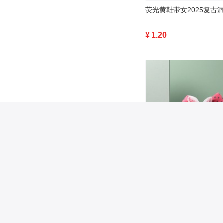
¥
1.20
¥
1.00