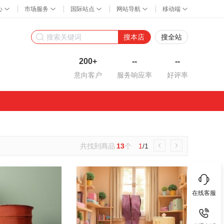
搜本店
搜全站
200+
--
--
意向客户
服务响应率
好评率
共找到商品
13
个
1
/1
在线客服