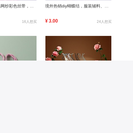
境外热销diy水钻网纱彩色丝带，服装辅料、鞋包配件，高品质2
境外热销diy蝴蝶结，服装辅料、鞋包配件，高品质
¥
3.00
16人想买
24人想买
粉色编织绳棉绳子麻绳伞绳尼龙绳10米装家用手工DIY材料
裤腰绳可调节松紧设计加宽加厚防滑裤腰带
¥
2.20
144人想买
21人想买