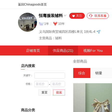
合同
外汇
HOT
NEW
保
恒骞服装辅料
关注
联系客服
1年
10年
义乌国际商贸城四区四楼L单元 1街4L-4
主营商品：辅料
店铺首页
供应商品(21)
视频For You
全部商品
店内搜索
综合
销量
关键字：
-
价格：
重置
搜索
商品分类