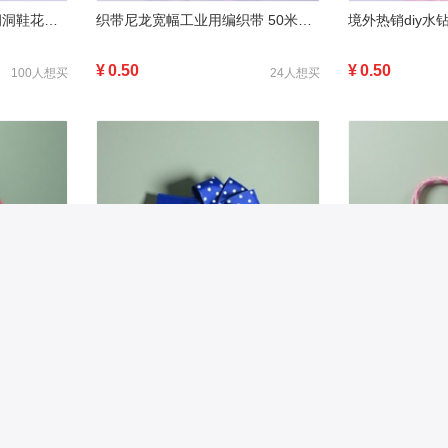
荧光黄鞋带女2025复古洞洞鞋花童鞋松紧带织带
织带尼龙宽幅工业用编织带 50米装 1.5cm 2cm 3cm 5cm13
¥
0.50
¥
0.50
100人想买
24人想买
境外热销diy水钻网纱彩色蝴蝶结，服装辅料、鞋包配件，高品质5
境外热销diy水钻网纱彩色丝带，服装辅料、鞋包配件，高品质1
¥
3.00
¥
1.50
25人想买
25人想买