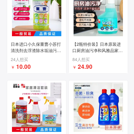
日本进口小久保重曹小苏打
【2瓶特价装】日本原装进
清洗剂去浮渣除水垢油污焦
口厨房油污净和风雅品家用
斑家用清洁剂
清洁剂300ml厨卫家用清洗
24人想买
84人想买
剂包邮
10.00
24.90
￥
￥