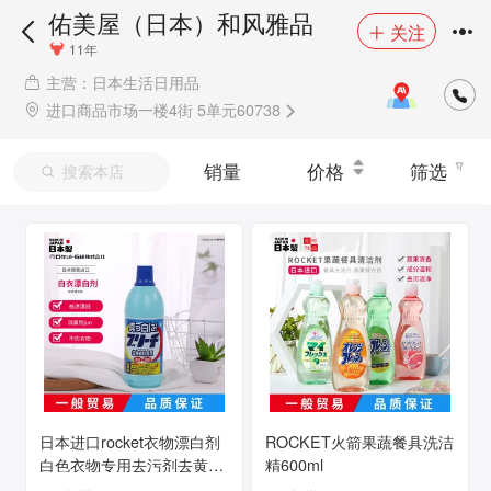
佑美屋（日本）和风雅品
关注
11年
主营：日本生活日用品
进口商品市场一楼4街 5单元60738
销量
价格
筛选
搜索本店
日本进口rocket衣物漂白剂
ROCKET火箭果蔬餐具洗洁
白色衣物专用去污剂去黄增
精600ml
白剂漂白水