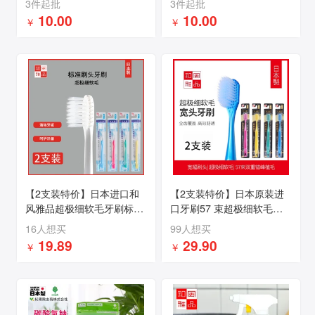
3件起批
3件起批
10.00
10.00
￥
￥
【2支装特价】日本进口和
【2支装特价】日本原装进
风雅品超极细软毛牙刷标准
口牙刷57 束超极细软毛宽
刷头除牙垢护牙龈成人牙刷
头牙刷洁齿护龈成人牙刷
16人想买
99人想买
19.89
29.90
￥
￥