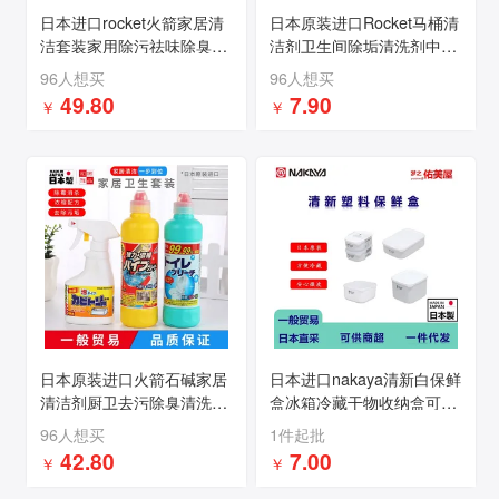
日本进口rocket火箭家居清
日本原装进口Rocket马桶清
洁套装家用除污祛味除臭喷
洁剂卫生间除垢清洗剂中性
剂3瓶礼盒装
洁厕剂火箭洁厕剂500ml
96人想买
96人想买
49.80
7.90
￥
￥
日本原装进口火箭石碱家居
日本进口nakaya清新白保鲜
清洁剂厨卫去污除臭清洗剂
盒冰箱冷藏干物收纳盒可微
3瓶礼盒装
波加热收纳盒【900ml】
96人想买
1件起批
42.80
7.00
￥
￥