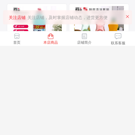
关注店铺
关注店铺，及时掌握店铺动态，进货更方便
首页
本店商品
店铺简介
联系客服
日本原装进口rocket火箭洁
日本进口火箭厨房洗洁精套
厕剂马桶除臭清洁剂厕所用
装厨房去污清洁剂家居清洁
漂白剂500g
礼盒装3瓶
161人想买
21人想买
11.90
29.80
￥
￥