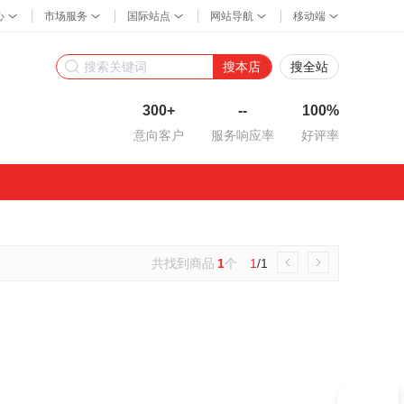
搜本店
搜全站
300+
--
100%
意向客户
服务响应率
好评率
共找到商品
1
个
1
/1