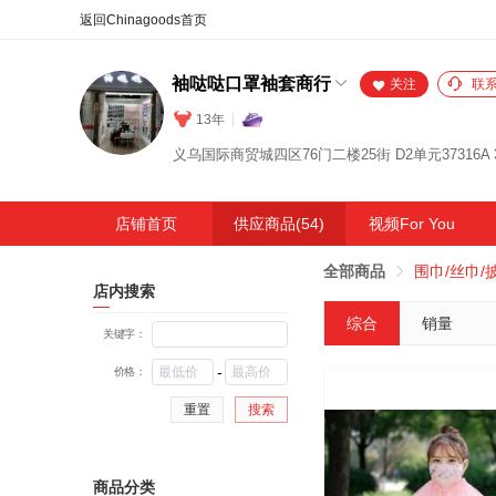
合同
外汇
HOT
NEW
保
袖哒哒口罩袖套商行
关注
联
13年
义乌国际商贸城四区76门二楼25街 D2单元37316A 3
店铺首页
供应商品(54)
视频For You
全部商品
围巾/丝巾/
店内搜索
综合
销量
关键字：
-
价格：
重置
搜索
商品分类