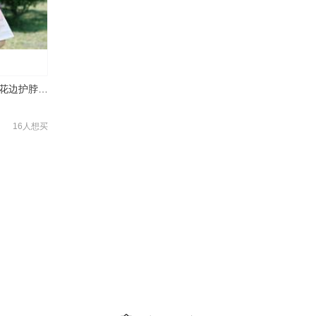
夏季防晒口罩女双层蕾丝花边护脖披肩防尘【外贸专供】
16人想买