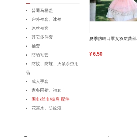
普通马桶盖
户外袖套、冰袖
冰丝袖套
其它多件套
袖套
¥
6.50
防晒袖套
防蚊、防蛀、灭鼠杀虫用
品
成人手套
家务围裙、袖套
围巾/丝巾/披肩 配件
花露水、防蚊液