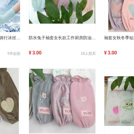
冰袖防晒袖套女夏季户外骑行冰丝袖套女男套袖手套开车钓鱼套袖
防水兔子袖套女长款工作厨房防油套袖办公可爱时尚护袖男成人短款秋冬
¥
3.00
¥
3.00
5件起批
16人想买