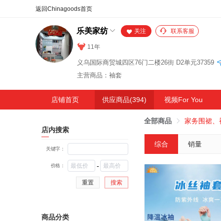
合同
外汇
HOT
NEW
保
乐美家纺
关注
联系客服
11年
义乌国际商贸城四区76门二楼26街 D2单元37359
主营商品：袖套
店铺首页
供应商品(394)
视频For You
全部商品
家务围裙、
店内搜索
综合
销量
关键字：
-
价格：
重置
搜索
商品分类