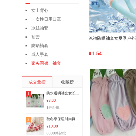
女士背心
一次性日用口罩
冰丝袖套
袖套
防晒袖套
¥
1.54
成人手套
家务围裙、袖套
成交量榜
收藏榜
防水透明袖套女长款工作厨房防油套袖办公可爱时尚护袖男成人短款秋冬
1
¥3.00
1件起批
秋冬季保暖时尚网红袖套441
2
¥10.00
6000件起批