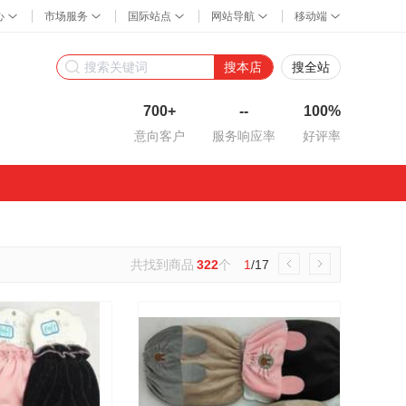
搜本店
搜全站
700+
--
100%
意向客户
服务响应率
好评率
共找到商品
322
个
1
/17