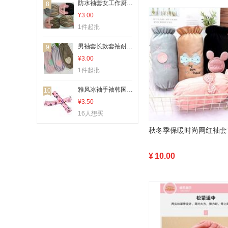
防水袖套女工作厨房防油套袖办公可爱时尚护袖成人短款秋冬
8
¥3.00
1件起批
男袖套长款套袖耐磨防脏学生手袖头儿童可爱女潮流韩版秋冬季
9
¥3.00
1件起批
雅风冰袖手袖韩国百搭防晒女护臂袖套开车神器可爱冰丝手套袖子
10
¥3.50
16人想买
秋冬季保暖时尚网红袖套
¥
10.00