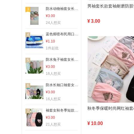
防水动物袖套女长款工作厨房防油套袖办公可爱时尚护袖男成人短款秋冬
3
¥3.00
¥
3.00
24人想买
蓝色熔喷布民用口罩【外贸专供】
4
¥1.10
1件起批
防水兔子袖套女长款工作厨房防油套袖办公可爱时尚护袖男成人短款秋冬
5
¥3.00
16人想买
防水长袖口袖套女长款工作厨房防油套袖办公可爱时尚护袖男成人短款秋冬
6
¥3.00
16人想买
秋冬季保暖时尚网红袖套4
袖套女秋冬季短款套袖护袖工作可爱手袖头冬天ins潮绣花韩版
7
¥3.00
¥
10.00
21人想买