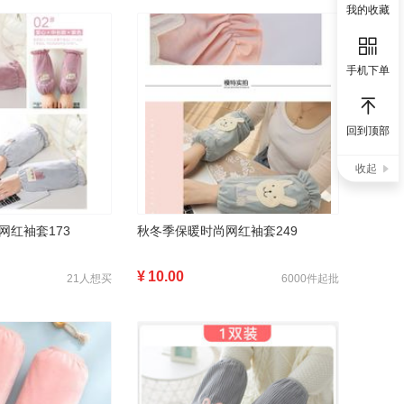
我的收藏
手机下单
回到顶部
收起
网红袖套173
秋冬季保暖时尚网红袖套249
¥
10.00
21人想买
6000件起批