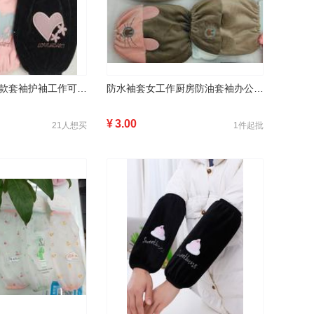
袖套女秋冬季短款套袖护袖工作可爱手袖头冬天ins潮绣花韩版
防水袖套女工作厨房防油套袖办公可爱时尚护袖成人短款秋冬
¥
3.00
21人想买
1件起批