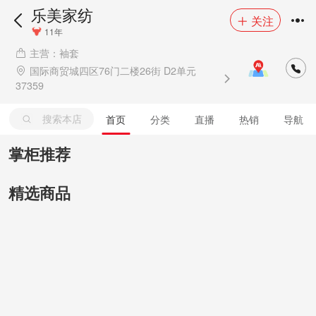
乐美家纺
关注
11年
主营：袖套
国际商贸城四区76门二楼26街 D2单元
37359
搜索本店
首页
分类
直播
热销
导航
掌柜推荐
精选商品