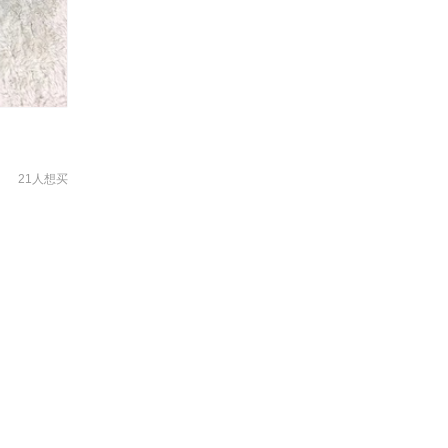
21人想买