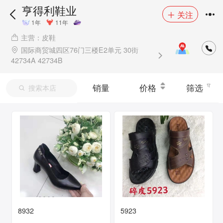
亨得利鞋业
关注
1年
11年
主营：皮鞋
国际商贸城四区76门三楼E2单元 30街
42734A 42734B
销量
价格
筛选
搜索本店
8932
5923