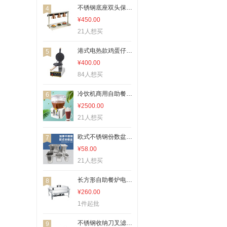
不锈钢底座双头保温灯加热保暖灯酒店自助餐用品烽煌厨房设备
4
¥450.00
21人想买
港式电热款鸡蛋仔机 便携家用早餐神器
5
¥400.00
84人想买
冷饮机商用自助餐现调冷热全自动果汁机果汁制冷机
6
¥2500.00
21人想买
欧式不锈钢份数盆酒店饭堂自助餐食物储菜盆奶茶店不锈钢方盘1/1*20
7
¥58.00
21人想买
长方形自助餐炉电磁炉商用多功能节能大功率
8
¥260.00
1件起批
不锈钢收纳刀叉滤水收纳吸管盒箱吧台不锈钢盒筷盒架餐具
9