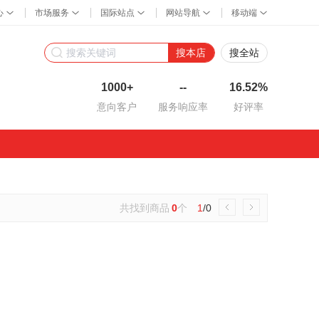
搜本店
搜全站
1000+
--
16.52%
意向客户
服务响应率
好评率
共找到商品
0
个
1
/0