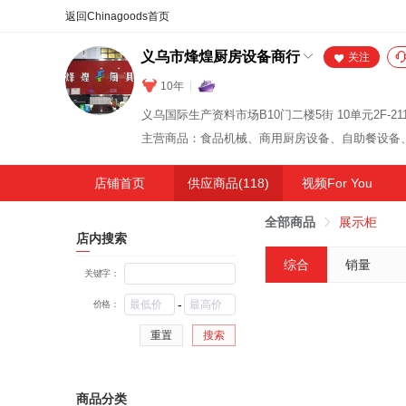
合同
外汇
HOT
NEW
保
义乌市烽煌厨房设备商行
关注
10年
店铺首页
供应商品(118)
视频For You
全部商品
展示柜
店内搜索
综合
销量
关键字：
-
价格：
重置
搜索
商品分类