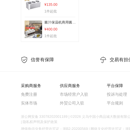
¥135.00
1件起批
酱汁保温机商用酱汁机恒温容器巧克力酱果酱保温炉加热单双三缸
10
¥400.00
1件起批