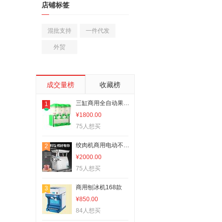
店铺标签
混批支持
一件代发
外贸
成交量榜
收藏榜
三缸商用全自动果汁机冷热饮机
1
¥1800.00
75人想买
绞肉机商用电动不锈钢全自动多功能22型大功率
2
¥2000.00
75人想买
商用刨冰机168款
3
¥850.00
84人想买