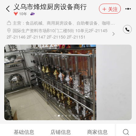
义乌市烽煌厨房设备商行
关注
10年
主营：食品机械、商用厨房设备、自助餐设备、咖啡设
备、烘焙设备
国际生产资料市场B10门二楼5街 10单元2F-21145
2F-21146 2F-21147 2F-21150 2F-21151
基础信息
店铺信息
商家信息