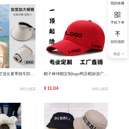
我的收藏
手机下单
回到顶部
收起
UPF50+防晒帽空顶女夏季骑车防紫外线uv遮阳帽百搭大檐折叠太阳帽
帽子棒球帽定制logo鸭舌帽旅游广告帽儿童帽遮阳帽定制刺绣批发
¥
11.04
100人想买
549人想买