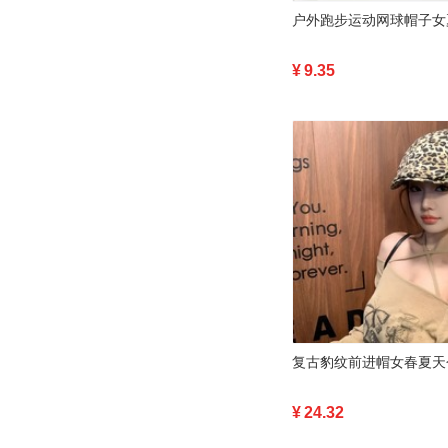
¥
9.35
¥
24.32