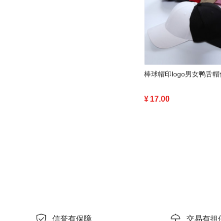
¥
17.00