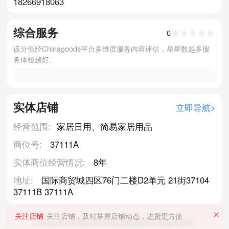
18266918063
综合服务
0
该分值经Chinagoods平台多维度服务内容评估，星星数越多服
务体验越好。
实体店铺
立即导航>
经营范围:
家居日用、简易家居用品
商位号:
37111A
实体商位经营情况:
8年
地址:
国际商贸城四区76门二楼D2单元 21街37104
37111B 37111A
关注店铺
关注店铺，及时掌握店铺动态，进货更方便
©2026义乌中国小商品城大数据有限公司版权所有