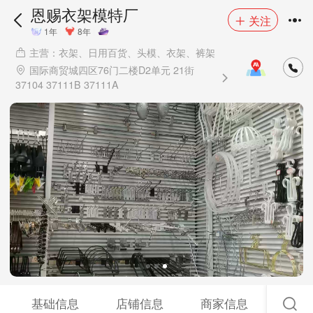
恩赐衣架模特厂
关注
1年
8年
主营：衣架、日用百货、头模、衣架、裤架
国际商贸城四区76门二楼D2单元 21街
37104 37111B 37111A
基础信息
店铺信息
商家信息