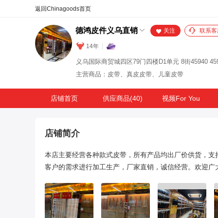
合同
外汇
HOT
NEW
保
德鸿皮件义乌直销
关注
联系客
14年
主营商品：皮带、真皮皮带、儿童皮带
店铺首页
供应商品(40)
视频For You
店铺简介
本店主要经营各种款式皮带，所有产品均出厂价供货，支
客户的需求进行加工生产，厂家直销，诚信经营。欢迎广