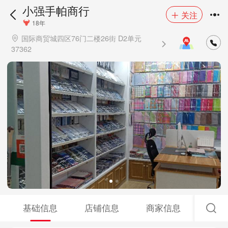
小强手帕商行
关注
18年
国际商贸城四区76门二楼26街 D2单元
37362
基础信息
店铺信息
商家信息