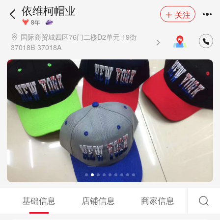
依维柯帽业
关注
8年
国际商贸城四区76门二楼D2单元 19街
37018B 37018A
基础信息
店铺信息
商家信息