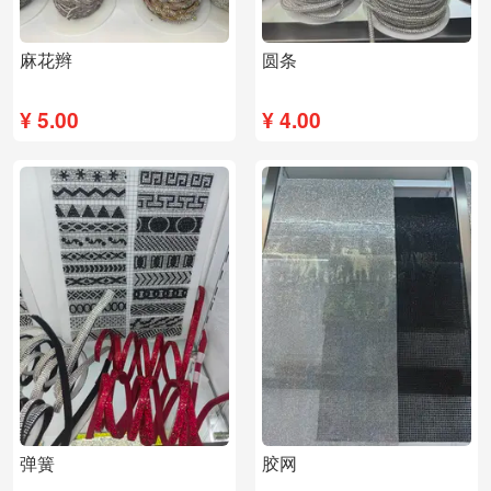
麻花辫
圆条
¥
5.00
¥
4.00
弹簧
胶网