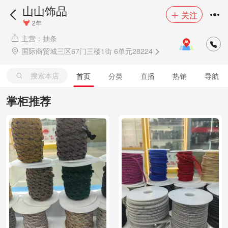
山山饰品
关注
2年
主营：抽条
国际商贸城三区67门三楼1街 6单元28224
搜索本店
首页
分类
直播
热销
导航
掌柜推荐