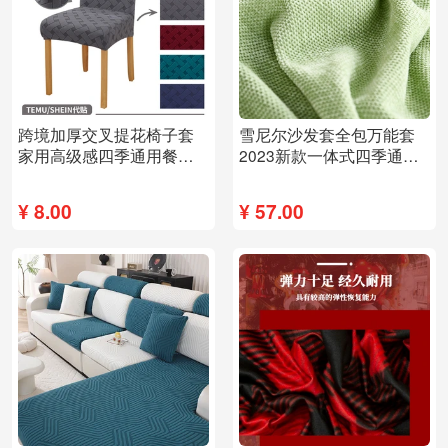
跨境加厚交叉提花椅子套
雪尼尔沙发套全包万能套
家用高级感四季通用餐椅
2023新款一体式四季通用
套防尘椅套批发
型防猫抓沙发套罩
¥
8.00
¥
57.00