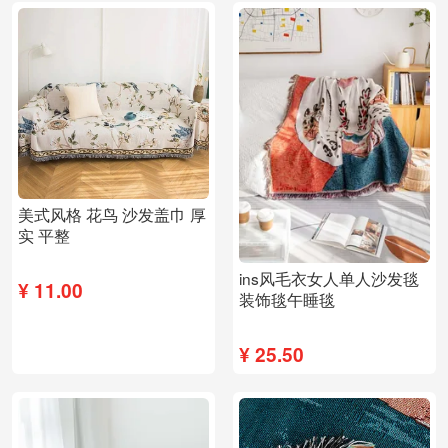
美式风格 花鸟 沙发盖巾 厚
实 平整
ins风毛衣女人单人沙发毯
¥
11.00
装饰毯午睡毯
¥
25.50