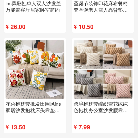
ins风彩虹单人双人沙发盖
圣诞节装饰印花麻布餐椅
万能盖客厅居家卧室简约
套圣诞老人雪人靠背垫酒
店餐桌布置椅背套
¥
26.00
¥
10.50
花朵抱枕套批发田园风ins
跨境抱枕套编织雪花绒纯
家居沙发抱枕床头靠垫办
色抱枕办公室沙发腰靠抱
公室腰靠抱枕被
枕床头靠垫批发
¥
13.50
¥
7.99