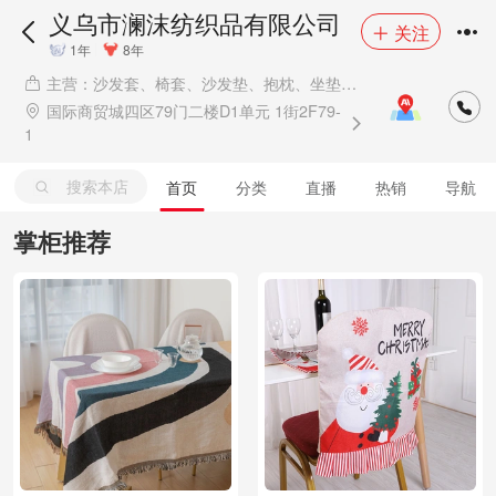
义乌市澜沫纺织品有限公司
关注
1年
8年
主营：沙发套、椅套、沙发垫、抱枕、坐垫、
抱枕套、沙发笠
国际商贸城四区79门二楼D1单元 1街2F79-
1
搜索本店
首页
分类
直播
热销
导航
掌柜推荐