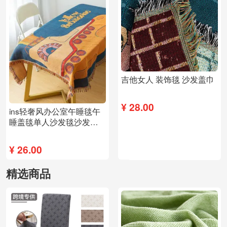
吉他女人 装饰毯 沙发盖巾
¥
28.00
ins轻奢风办公室午睡毯午
睡盖毯单人沙发毯沙发盖
装饰毯
¥
26.00
精选商品