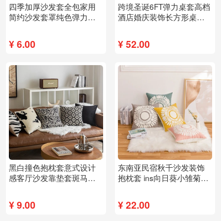
四季加厚沙发套全包家用
跨境圣诞6FT弹力桌套高档
简约沙发套罩纯色弹力沙
酒店婚庆装饰长方形桌布
发坐垫沙发笠批发
外贸 鸡尾酒桌罩
¥
6.00
¥
52.00
黑白撞色抱枕套意式设计
东南亚民宿秋千沙发装饰
感客厅沙发靠垫套斑马纹
抱枕套 ins向日葵小雏菊刺
豹纹样板间靠枕套
绣吊床沙发靠背
¥
9.00
¥
22.00