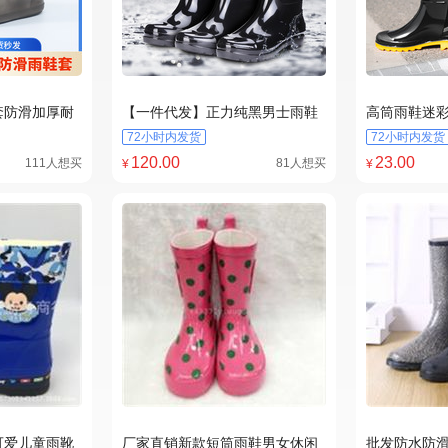
精选
精选
套防滑加厚耐
【一件代发】正力纯黑男士雨鞋
高筒雨鞋迷
下雨天儿童雨
高筒防水防滑加厚工地厨房劳保
加绒保暖鞋
72小时内发货
72小时内发货
胶鞋
120
.00
23
.00
111人想买
81人想买
¥
¥
精选
精选
可爱儿童雨靴
厂家直销新款短筒雨鞋男女休闲
批发防水防