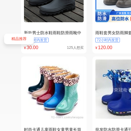
精选
精选
新款男士防水鞋雨鞋防滑雨靴中
雨鞋套男女防雨脚
筒时尚胶鞋韩版套脚休闲批发跨
磨底TPE防水鞋套
精品推荐
72小时内发货
72小时内发货
境
靴套
30
.00
120
.00
125人想买
¥
¥
精选
精选
时尚卡通儿童雨鞋女童男童长筒
批发防水防滑卡通