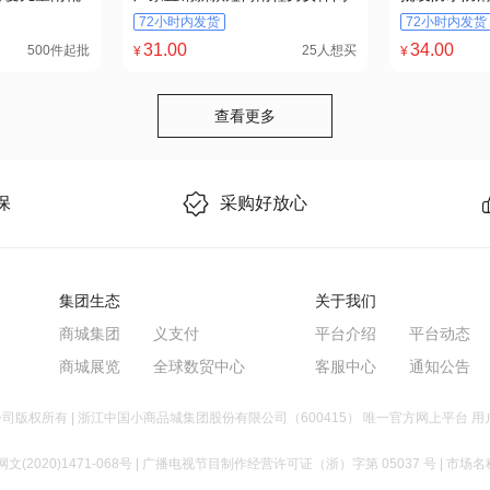
鞋1
水鞋韩版外穿水靴简约雨靴2
耐磨耐酸碱高
72小时内发货
72小时内发货
31
.00
34
.00
500件起批
25人想买
¥
¥
查看更多