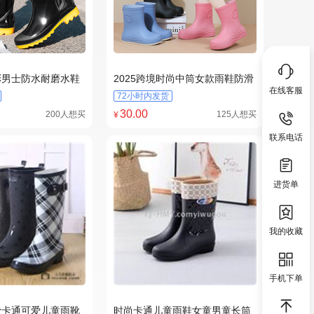
精选
彩男士防水耐磨水鞋
2025跨境时尚中筒女款雨鞋防滑
在线客服
雨靴防水鞋防雨胶鞋休闲百搭水
72小时内发货
靴
30
.00
200人想买
125人想买
¥
联系电话
进货单
我的收藏
手机下单
精选
滑卡通可爱儿童雨靴
时尚卡通儿童雨鞋女童男童长筒