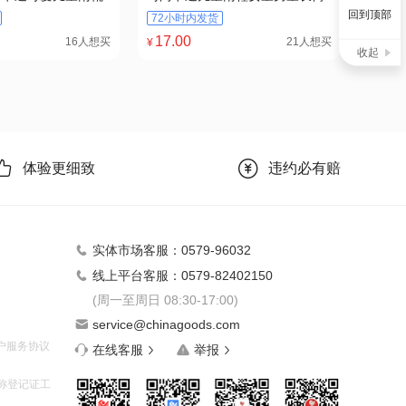
低筒雨鞋4
水鞋防滑耐磨工雨靴厂家代发7
回到顶部
72小时内发货
17
.00
16人想买
21人想买
¥
收起