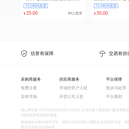
水鞋防滑耐磨工雨靴厂家代发6
耐磨耐酸碱高低筒雨
72小时内发货
72小时内发货
25
.00
35
.00
84人想买
¥
¥