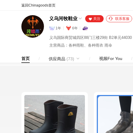
合同
外汇
HOT
NEW
保
义乌河牧鞋业
关注
联系客服
1年
6年
义乌国际商贸城四区88门三楼29街 B2单元44030 4
主营商品：各种雨鞋、各种雨衣 雨伞
首页
/
/
视频For You
/
供应商品
(73)