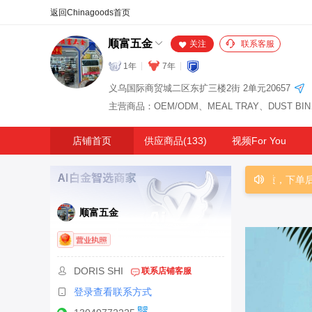
合同
外汇
HOT
NEW
保
顺富五金
关注
联系客服
1年
7年
义乌国际商贸城二区东扩三楼2街 2单元20657
店铺首页
供应商品(133)
视频For You
客，欢迎光临！本店每日 8:30-21:00 营业，商品严选保质，下单后
顺富五金
DORIS SHI
联系店铺客服
登录查看联系方式