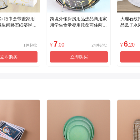
桶+纸巾盒带盖家用
跨境外销厨房用品选品商用家
大理石纹
卫生间卧室纸篓脚踏
用学生食堂餐用托盘商住两用
品瓜子水
置物盘黑色大理石白色大理石
托盘定制
直径dia29cm36cm 40.5cm
7
6
.00
.20
¥
¥
1件起批
24件起批
立即购买
立即购买