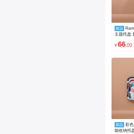
Ram
新品
主题托盘
矩形三尺
66
.00
¥
彩色
新品
能收纳托