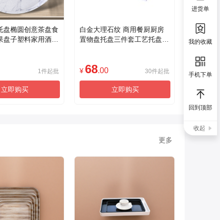
进货单
托盘椭圆创意茶盘食
白金大理石纹 商用餐厨厨房
果盘子塑料家用酒店
置物盘托盘三件套工艺托盘大
我的收藏
理石纹
68
.00
¥
1件起批
30件起批
手机下单
立即购买
立即购买
回到顶部
收起
更多