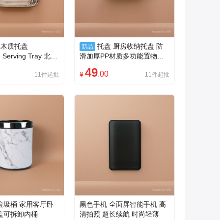
形木质托盘
托盘 厨房收纳托盘 防
新品
e Serving Tray 北欧
滑加厚PP材质多功能置物托
几收纳盘
盘
49
.00
¥
11件起批
11件起批
垃圾桶 家用客厅卧
黑色手机 全面屏智能手机 高
盖可拆卸内桶
清拍照 超长续航 时尚轻薄