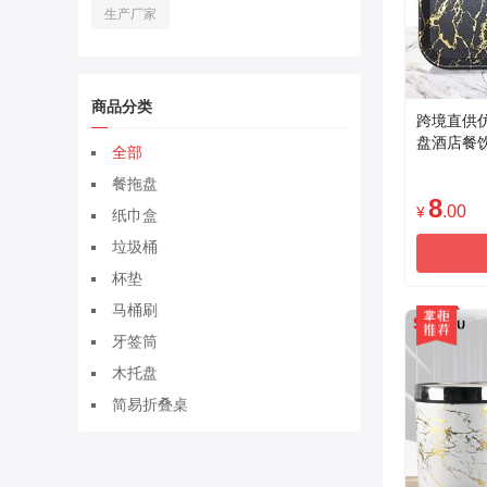
生产厂家
商品分类
跨境直供
盘酒店餐
全部
加厚方形
餐拖盘
计阿拉伯
8
.00
¥
纸巾盒
垃圾桶
杯垫
马桶刷
牙签筒
木托盘
简易折叠桌