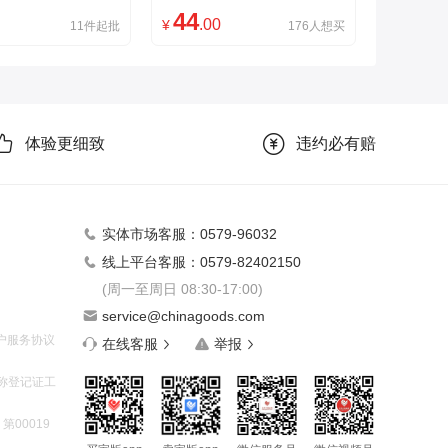
44
.00
¥
11件起批
176人想买