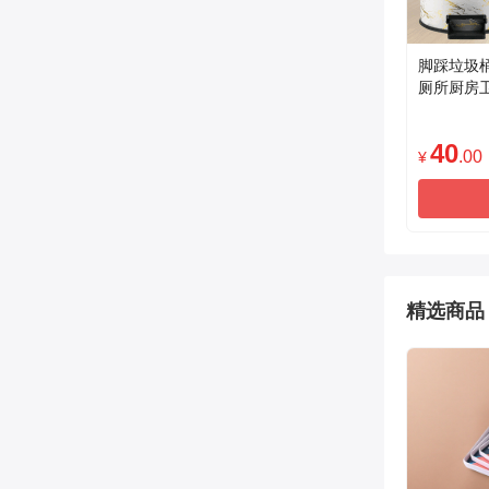
脚踩垃圾
厕所厨房
式拉圾筒
40
.00
¥
精选商品