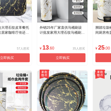
仿大理石纹皮革餐托
外销25年厂家直供马桶刷设
脚踏垃圾
饮居家咖啡厅传还盘
计批发家用大理石纹马桶刷长
间厨房有
圆形餐盘盘子餐盘设
柄软毛洗厕所塑料刷卫生间清
垃圾纸篓
盘子厨具
洁套装8777
13
25
.60
.00
¥
¥
57人想买
35人想买
立即购买
立即购买