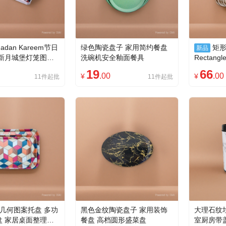
adan Kareem节日
绿色陶瓷盘子 家用简约餐盘
矩
新品
 新月城堡灯笼图案
洗碗机安全釉面餐具
Rectangl
寸
风客厅茶
19
66
.00
.00
¥
¥
11件起批
11件起批
几何图案托盘 多功
黑色金纹陶瓷盘子 家用装饰
大理石纹
盘 家居桌面整理神
餐盘 高档圆形盛菜盘
室厨房带