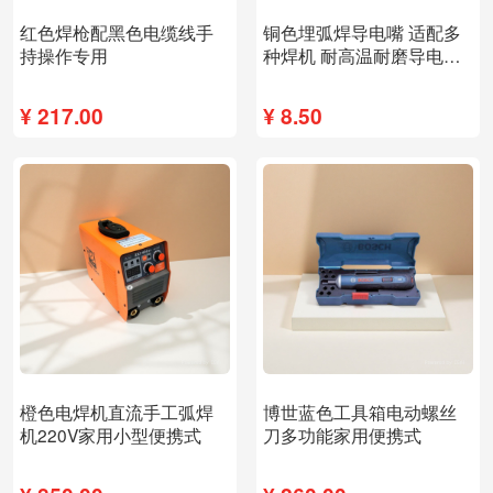
新品
新品
红色焊枪配黑色电缆线手
铜色埋弧焊导电嘴 适配多
持操作专用
种焊机 耐高温耐磨导电性
能稳定
¥
217.00
¥
8.50
新品
新品
橙色电焊机直流手工弧焊
博世蓝色工具箱电动螺丝
机220V家用小型便携式
刀多功能家用便携式