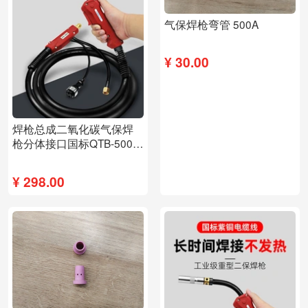
气保焊枪弯管 500A
¥
30.00
焊枪总成二氧化碳气保焊
枪分体接口国标QTB-500A-
5米（52平方线）
¥
298.00