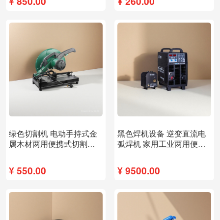
¥
850.00
¥
260.00
新品
新品
绿色切割机 电动手持式金
黑色焊机设备 逆变直流电
属木材两用便携式切割工
弧焊机 家用工业两用便携
具
式
¥
550.00
¥
9500.00