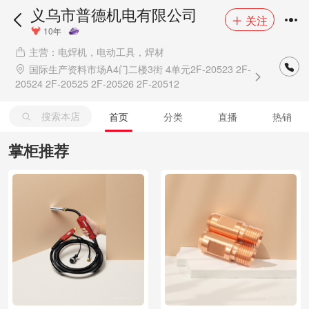
义乌市普德机电有限公司
关注
10年
主营：电焊机，电动工具，焊材
国际生产资料市场A4门二楼3街 4单元2F-20523 2F-
20524 2F-20525 2F-20526 2F-20512
搜索本店
首页
分类
直播
热销
掌柜推荐