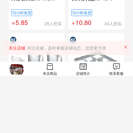
72小时发货
72小时发货
5.85
10.80
25人想买
24人想买
关注店铺
关注店铺，及时掌握店铺动态，进货更方便
本店商品
店铺简介
联系客服
大号鹰咀揸壶JD-621三
09E1(全落下扩展架）
72小时发货
72小时发货
18.00
30.00
21人想买
1件起批