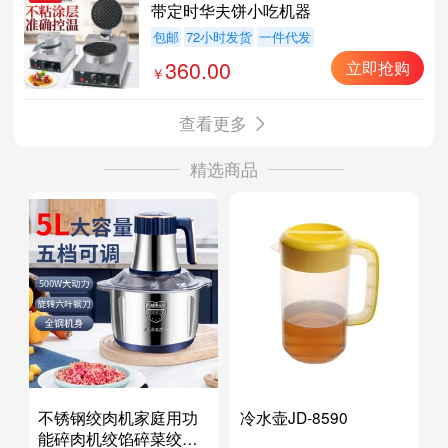
带定时华夫饼小吃机器
包邮
72小时发货
一件代发
360.00
立即抢购
查看更多
精选商品
不锈钢绞肉机家庭用功
冷水壶JD-8590
能碎肉机绞馅碎菜绞肉