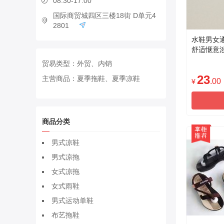
08:30-17:00
国际商贸城四区三楼18街 D单元4
2801
水鞋男女
舒适惬意
贸易类型：
外贸、内销
23
主营商品：
夏季拖鞋、夏季凉鞋
.00
¥
商品分类
男式凉鞋
男式凉拖
女式凉拖
女式雨鞋
男式运动单鞋
布艺拖鞋