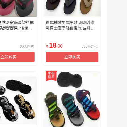
冬季居家保暖塑料拖
白鸽拖鞋男式凉鞋 洞洞沙滩
防滑洞洞鞋 轻便舒
鞋男士夏季轻便透气 皮鞋质
子
感休闲户外防滑耐磨
18
.00
¥
60人想买
500件起批
立即购买
立即购买