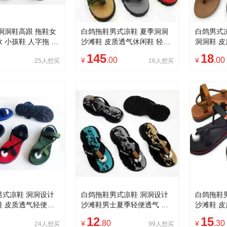
洞洞鞋高跟 拖鞋女
白鸽拖鞋男式凉鞋 夏季洞洞
白鸽男式
 小孩鞋 人字拖 轻
沙滩鞋 皮质透气休闲鞋 轻便
洞洞鞋 皮
尚潮流新款
舒适耐磨男士鞋款
外男士鞋
145
18
.00
.00
¥
¥
25人想买
16人想买
男式凉鞋 洞洞设计
白鸽拖鞋男式凉鞋 洞洞设计
白鸽拖鞋
鞋 皮质透气轻便时
沙滩鞋男士夏季轻便透气 皮
沙滩鞋 皮
闲鞋
鞋质感时尚休闲鞋款
闲男士户
12
15
.80
.30
¥
¥
24人想买
99人想买