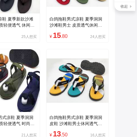
收起
凉鞋 夏季新款沙滩
白鸽拖鞋男式凉鞋 夏季洞洞
质轻便透气 休闲户
沙滩鞋男士 皮质透气休闲鞋
款
轻便舒适耐磨防滑
15
.80
¥
25人想买
24人想买
男式凉鞋 夏季洞洞
白鸽拖鞋男式凉鞋 夏季洞洞
质轻便透气 时尚休
皮鞋 沙滩鞋男士休闲透气时
外鞋款
尚舒适耐磨防滑轻便
13
.50
¥
21人想买
16人想买