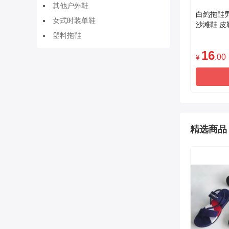
其他户外鞋
白鸽拖鞋
女式时装单鞋
沙滩鞋 皮
气男士鞋
塑料拖鞋
16
.00
¥
精选商品