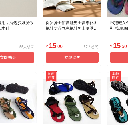
通用，海边沙滩度假
保罗骑士凉皮鞋男士夏季休闲
棉拖鞋女
涉水鞋
拖鞋防湿气凉拖鞋男士夏季休
鞋 按摩底
闲凉拖鞋男士夏季休闲拖鞋防
适家居鞋
止湿气
15
15
.00
.50
¥
¥
55人想买
57人想买
立即购买
立即购买