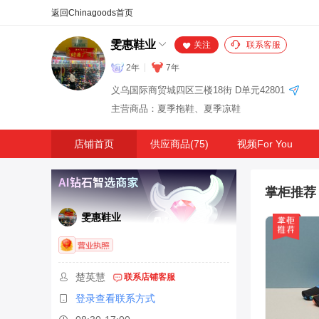
合同
外汇
HOT
NEW
保
雯惠鞋业
关注
联系客服
2年
7年
义乌国际商贸城四区三楼18街 D单元42801
主营商品：夏季拖鞋、夏季凉鞋
店铺首页
供应商品(75)
视频For You
掌柜推荐
雯惠鞋业
楚英慧
联系店铺客服
登录查看联系方式