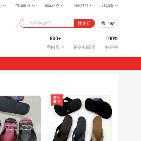
搜本店
搜全站
900+
--
100%
意向客户
服务响应率
好评率