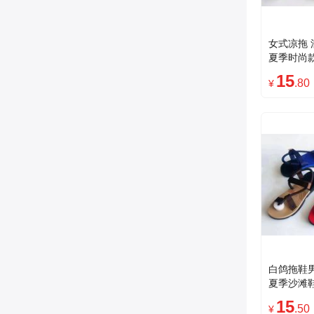
女式凉拖 
夏季时尚款
便舒适时
15
.80
¥
白鸽拖鞋
夏季沙滩
尚男士休
15
.50
¥