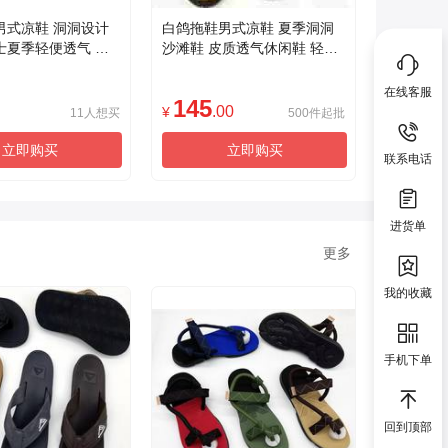
男式凉鞋 洞洞设计
白鸽拖鞋男式凉鞋 夏季洞洞
士夏季轻便透气 皮
沙滩鞋 皮质透气休闲鞋 轻便
尚休闲鞋款
舒适耐磨男士鞋款
在线客服
145
.00
¥
11人想买
500件起批
立即购买
立即购买
联系电话
进货单
更多
我的收藏
手机下单
回到顶部