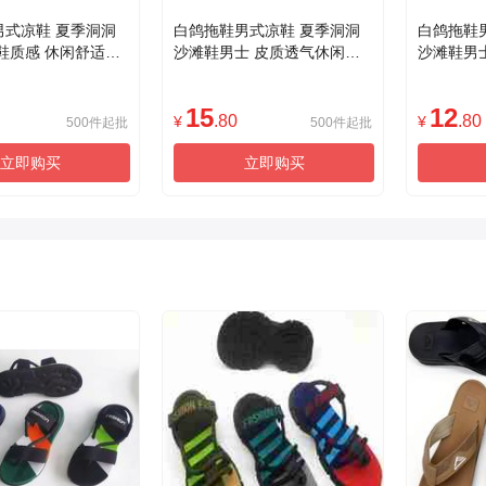
男式凉鞋 夏季洞洞
白鸽拖鞋男式凉鞋 夏季洞洞
白鸽拖鞋
鞋质感 休闲舒适透
沙滩鞋男士 皮质透气休闲鞋
沙滩鞋男
款
轻便舒适耐磨防滑
鞋质感时
15
12
.80
.80
¥
¥
500件起批
500件起批
立即购买
立即购买