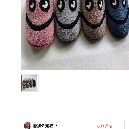
慈溪金娟鞋业
商品详情