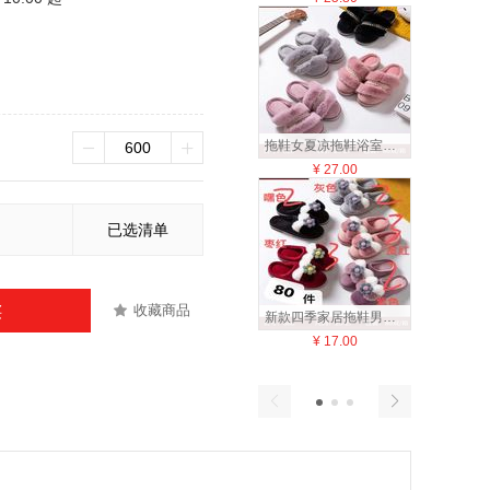
拖鞋女夏凉拖鞋浴室防滑拖鞋女夏季居家用浴室室内居家拖鞋男家用71
¥
27.00
¥
25
已选清单
收藏商品
买
新款四季家居拖鞋男居家鞋防滑加厚底情侣拖鞋浴室女拖鞋批发65
¥
17.00
¥
27