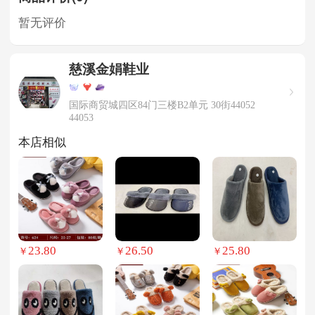
暂无评价
慈溪金娟鞋业
国际商贸城四区84门三楼B2单元 30街44052
44053
本店相似
23.80
26.50
25.80
￥
￥
￥