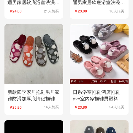
通男家居软底浴室洗澡家
通男家居软底浴室洗澡家
用外穿拖鞋情侣73
用外穿拖鞋情侣66
21人想买
16人想买
￥24.00
￥23.00
新款四季家居拖鞋男居家
日系浴室拖鞋酒店拖鞋
鞋防滑加厚底情侣拖鞋浴
pvc室内凉拖鞋男塑料家
室女拖鞋批发70
居批发拖鞋112
16人想买
24人想买
￥25.80
￥23.80