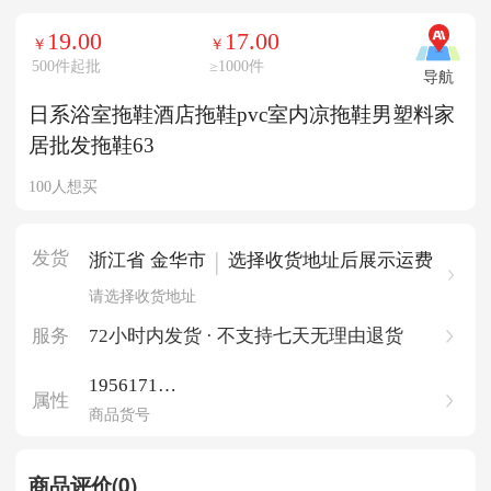
19.00
17.00
￥
￥
500件起批
≥
1000件
导航
日系浴室拖鞋酒店拖鞋pvc室内凉拖鞋男塑料家
居批发拖鞋63
100人想买
发货
|
浙江省 金华市
选择收货地址后展示运费
请选择收货地址
服务
72小时内发货 · 不支持七天无理由退货
195617195
属性
42615492
商品货号
商品评价(0)