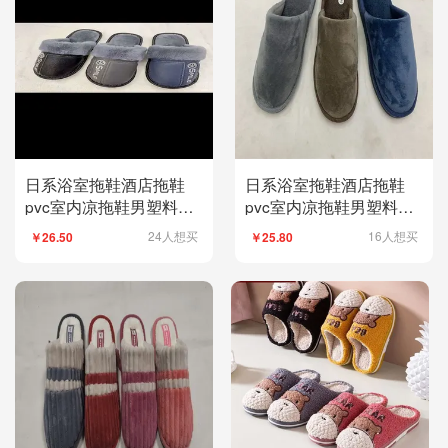
日系浴室拖鞋酒店拖鞋
日系浴室拖鞋酒店拖鞋
pvc室内凉拖鞋男塑料家
pvc室内凉拖鞋男塑料家
居批发拖鞋61
居批发拖鞋69
24人想买
16人想买
￥26.50
￥25.80