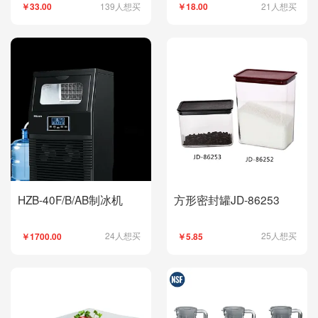
泥辅食电动料理机
139人想买
21人想买
￥33.00
￥18.00
HZB-40F/B/AB制冰机
方形密封罐JD-86253
24人想买
25人想买
￥1700.00
￥5.85