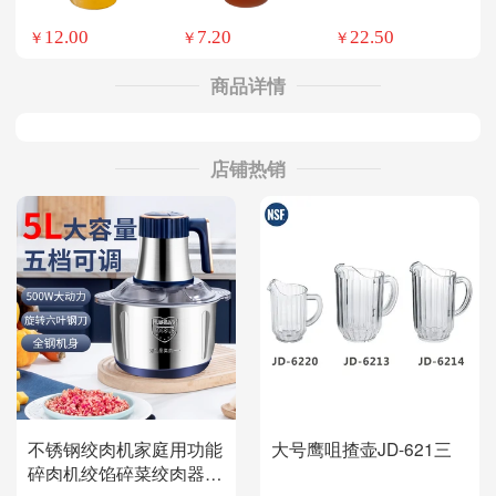
12.00
7.20
22.50
￥
￥
￥
商品详情
店铺热销
不锈钢绞肉机家庭用功能
大号鹰咀揸壶JD-621三
碎肉机绞馅碎菜绞肉器蒜