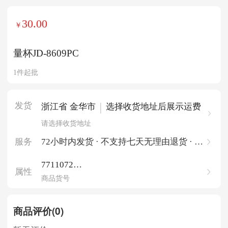
30.00
￥
量杯JD-8609PC
1件起批
发货
|
浙江省 金华市
选择收货地址后展示运费
请选择收货地址
服务
72小时内发货 · 不支持七天无理由退货 · 一
件起批
771107201
属性
85503838
商品货号
商品评价(0)