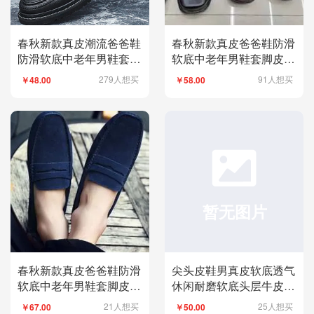
春秋新款真皮潮流爸爸鞋
春秋新款真皮爸爸鞋防滑
防滑软底中老年男鞋套脚
软底中老年男鞋套脚皮鞋
皮鞋舒适单鞋大码批发
舒适单鞋大码批发2020
279人想买
91人想买
￥48.00
￥58.00
春秋新款真皮爸爸鞋防滑
尖头皮鞋男真皮软底透气
软底中老年男鞋套脚皮鞋
休闲耐磨软底头层牛皮
舒适单鞋大码批发
2020新款厂家
21人想买
25人想买
￥67.00
￥50.00