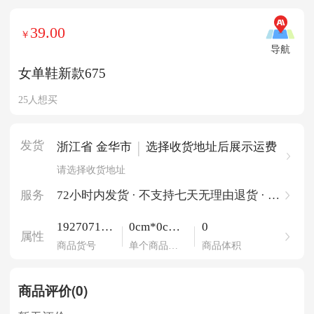
39.00
￥
导航
女单鞋新款675
25人想买
发货
|
浙江省 金华市
选择收货地址后展示运费
请选择收货地址
服务
72小时内发货 · 不支持七天无理由退货 · 一
件起批
192707195
0cm*0cm*
0
属性
40047777
0cm
商品货号
单个商品尺
商品体积
寸
商品评价(0)