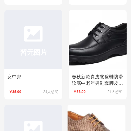
女中邦
春秋新款真皮爸爸鞋防滑
软底中老年男鞋套脚皮鞋
舒适单鞋大码批发外贸
24人想买
21人想买
￥35.00
￥58.00