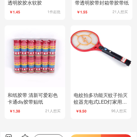
透明胶胶水软胶
带透明胶带封箱带胶带纸
1件起批
21人想买
￥1.45
￥1.55
和纸胶带 清新可爱彩色
电蚊拍多功能灭蚊子拍灭
卡通diy胶带贴纸
蚊器充电式LED灯家用苍
蝇拍
21人想买
96人想买
￥1.38
￥9.50