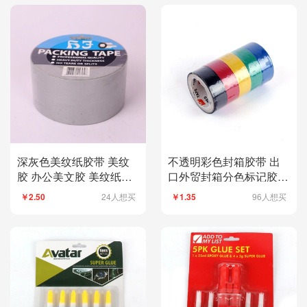
深灰色美纹纸胶带 美纹
不透明彩色封箱胶带 出
胶 办公美文胶 美纹纸胶
口外贸封箱分色标记胶带
带批发
红蓝绿多色
24人想买
96人想买
￥2.50
￥1.35