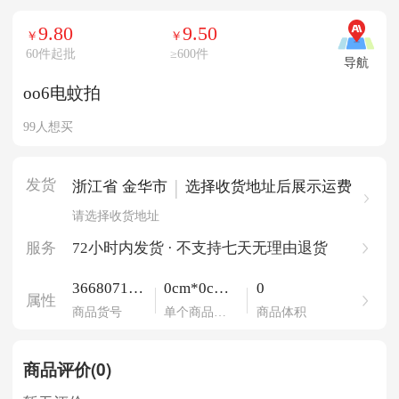
9.80
9.50
￥
￥
60件起批
≥
600件
导航
oo6电蚊拍
99人想买
发货
|
浙江省 金华市
选择收货地址后展示运费
请选择收货地址
服务
72小时内发货 · 不支持七天无理由退货
366807195
0cm*0cm*
0
属性
22800128
0cm
商品货号
单个商品尺
商品体积
寸
商品评价(0)