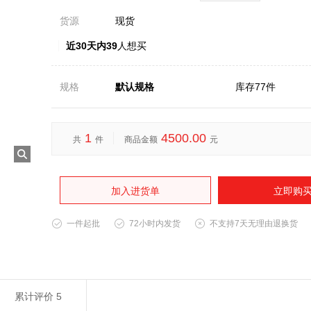
货源
现货
近30天内39
人想买
规格
默认规格
库存77件
1
4500.00
共
件
商品金额
元
加入进货单
立即购
一件起批
72小时内发货
不支持7天无理由退换货
累计评价
5