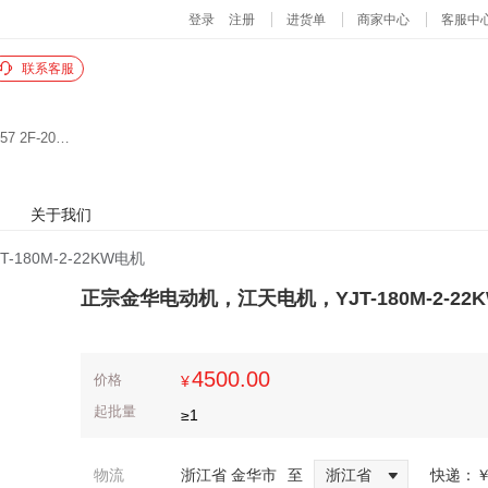
联系客服
义乌国际生产资料市场B4门二楼6街 4单元2F-20457 2F-20465
关于我们
180M-2-22KW电机
正宗金华电动机，江天电机，YJT-180M-2-22
4500.00
价格
¥
起批量
≥
1
物流
浙江省 金华市
至
浙江省
快递：
￥