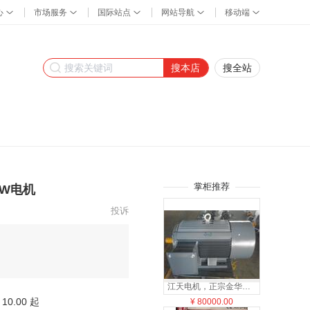
搜本店
搜全站
掌柜推荐
KW电机
投诉
江天电机，正宗金华电机，Y-315L2-4-200KW
10.00 起
¥
80000.00
¥
150