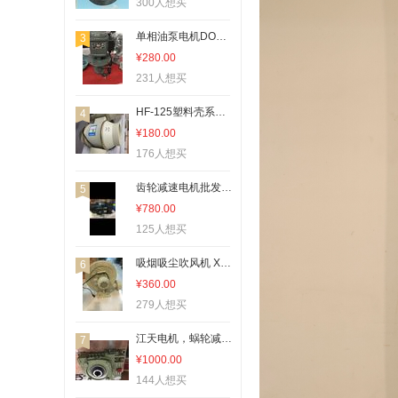
300人想买
单相油泵电机DOB-25A-120瓦
3
¥280.00
231人想买
HF-125塑料壳系列外转子圆型管道风机
4
¥180.00
176人想买
齿轮减速电机批发零售江天电机
5
¥780.00
125人想买
吸烟吸尘吹风机 XYXG--148
6
¥360.00
279人想买
江天电机，蜗轮减速机，WPWKO70-30价格面议
7
¥1000.00
144人想买