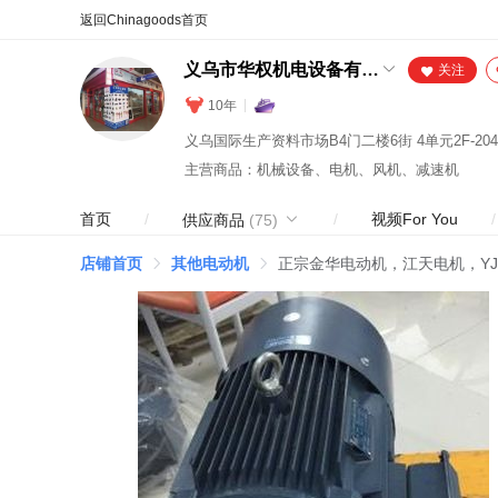
合同
外汇
HOT
NEW
保
义乌市华权机电设备有限公司
关注
10年
主营商品：机械设备、电机、风机、减速机
首页
/
/
视频For You
/
供应商品
(75)
店铺首页
其他电动机
正宗金华电动机，江天电机，YJT-