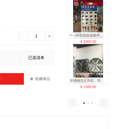
Y---49型高效低噪声锅炉离心引风机，锅炉风机
¥
5000.00
¥
450
已选清单
收藏商品
买
玻璃钢负压风机，防腐通风机，风机
¥
1500.00
¥
500