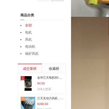
商品分类
全部
电机
风机
电动机
锅炉风机
成交量榜
收藏榜
金华江天电机60-1A-19孔皮带轮
1
¥4.50
144人想买
江天无动力风机，冷风机可批发实惠
2
¥280.00