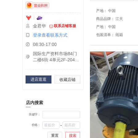
产地
：
中国
商品品牌
：
江天
金君华
联系店铺客服
产地
：
中国
登录查看联系方式
包装清单
：
纸箱
08:30-17:00
国际生产资料市场B4门
二楼6街 4单元2F-20457
2F-20465
进店逛逛
收藏店铺
店内搜索
关键字：
-
价格：
重置
搜索