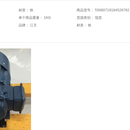
材质
：
铁
商品货号
：
55680719184528782
单个商品重量
：
1KG
货源类别
：
现货
品牌
：
江天
材质
：
铁