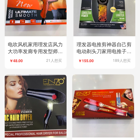
电吹风机家用理发店风力
理发器电推剪神器自己剪
大功率发廊专用发型师风
电动剃头刀家用电推子充
筒静音负离子护发
电式大人工具全套
21人想买
189人想买
￥48.00
￥155.00