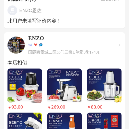
ENZO恩佐
此用户未填写评价内容！
ENZO
国际商贸城二区33门三楼L单元 /街17401
本店相似
93.00
269.00
83.00
￥
￥
￥