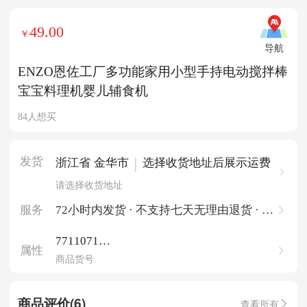
49.00
￥
导航
ENZO恩佐工厂多功能家用小型手持电动搅拌棒
宝宝料理机婴儿辅食机
84人想买
发货
|
浙江省 金华市
选择收货地址后展示运费
请选择收货地址
服务
72小时内发货 · 不支持七天无理由退货 · 一
件起批
771107191
属性
43256573
商品货号
商品评价(6)
查看所有