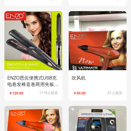
ENZO恩佐便携式USB充
吹风机
电卷发棒直卷两用夹板刘
海迷你无线直发器
1179人想买
21人想买
￥120.00
￥50.00
3232436536