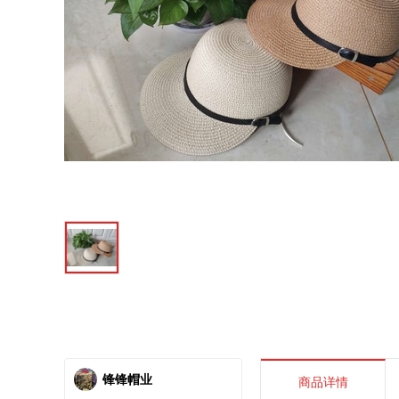
锋锋帽业
商品详情