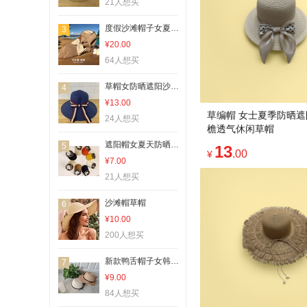
21人想买
度假沙滩帽子女夏天韩版亚麻大檐草帽百搭遮阳帽
3
¥20.00
64人想买
草帽女防晒遮阳沙滩海边大帽檐韩版度假出游网红小清新百搭太阳帽
4
¥13.00
草编帽 女士夏季防晒遮
24人想买
檐透气休闲草帽
遮阳帽女夏天防晒韩国帽子网红款空顶帽草帽无顶太阳帽
5
13
.00
¥
¥7.00
21人想买
沙滩帽草帽
6
¥10.00
200人想买
新款鸭舌帽子女韩版潮出游防晒遮阳帽夏季海边宽檐草帽太阳帽百搭
7
¥9.00
84人想买