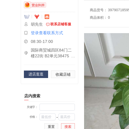
商品货号
：
3979071859
商品体积
：
0
胡先生
联系店铺客服
登录查看联系方式
08:30-17:00
国际商贸城四区84门二
楼22街 B2单元38475
进店逛逛
收藏店铺
店内搜索
关键字：
-
价格：
重置
搜索