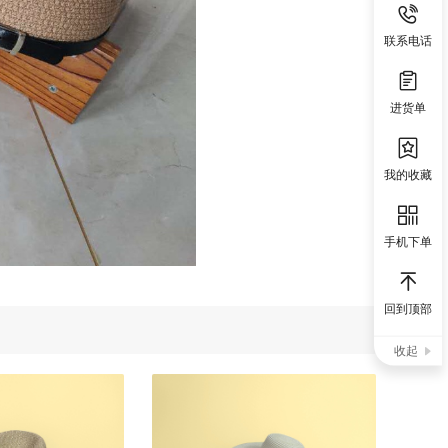
联系电话
进货单
我的收藏
手机下单
回到顶部
收起