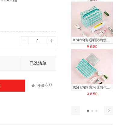
8246纳彩透明简约便携PVC复古波点化妆包洗漱包大容量防水收纳包
¥
6.80
¥
12
已选清单
收藏商品
买
8247纳彩防水收纳包PVC复古波点化妆包洗漱包简约便携
¥
6.50
¥
6