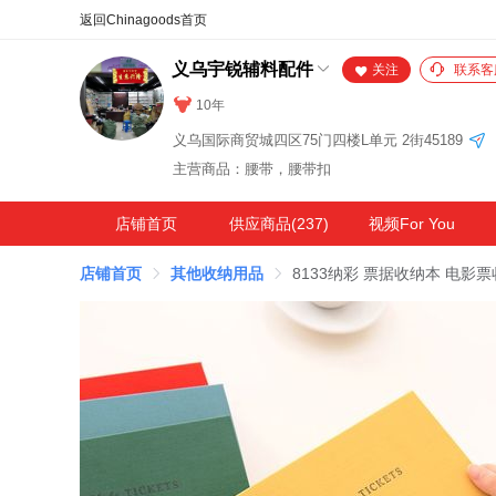
合同
外汇
HOT
NEW
保
义乌宇锐辅料配件
关注
联系客
10年
义乌国际商贸城四区75门四楼L单元 2街45189
主营商品：腰带，腰带扣
店铺首页
供应商品(237)
视频For You
店铺首页
其他收纳用品
8133纳彩 票据收纳本 电影