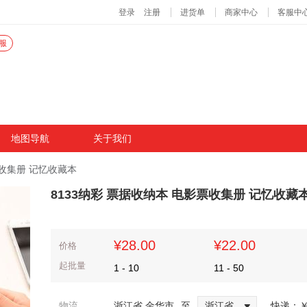
服
地图导航
关于我们
票收集册 记忆收藏本
8133纳彩 票据收纳本 电影票收集册 记忆收藏
¥28.00
¥22.00
价格
起批量
1
-
10
11
-
50
物流
浙江省 金华市
至
浙江省
快递：
￥