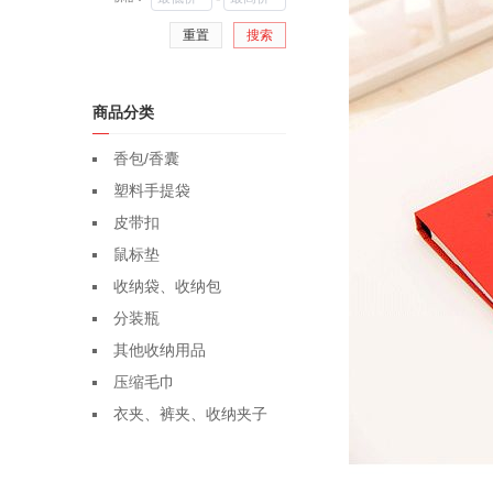
重置
搜索
商品分类
香包/香囊
塑料手提袋
皮带扣
鼠标垫
收纳袋、收纳包
分装瓶
其他收纳用品
压缩毛巾
衣夹、裤夹、收纳夹子