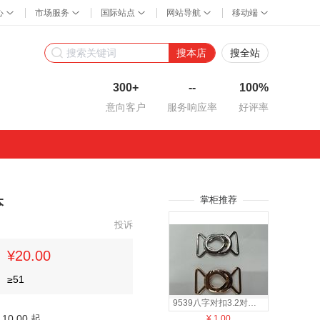
搜本店
搜全站
300+
--
100%
意向客户
服务响应率
好评率
掌柜推荐
本
投诉
¥20.00
≥
51
9539八字对扣3.2对扣服装腰带扣
10.00 起
¥
1.00
¥
2