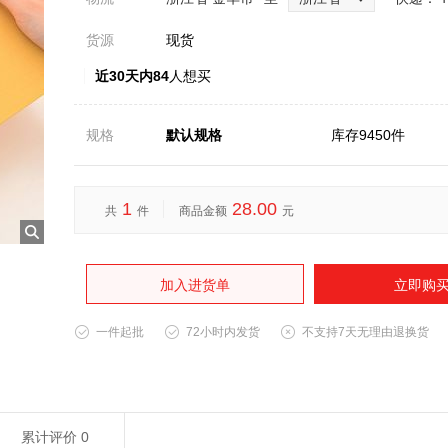
货源
现货
近30天内84
人想买
规格
默认规格
库存9450件
1
28.00
共
件
商品金额
元
加入进货单
立即购
一件起批
72小时内发货
不支持7天无理由退换货
累计评价
0