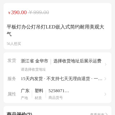
390.00
￥999.00
￥
平板灯办公灯吊灯LED嵌入式简约耐用美观大
气
56人想买
发货
|
浙江省 金华市
选择收货地址后展示运费
请选择收货地址
服务
15天内发货 · 不支持七天无理由退货 · 一件
起批
525807175
广东
塑料
属性
53765276
商品货号
产地
材质
商品评价(2)
查看所有