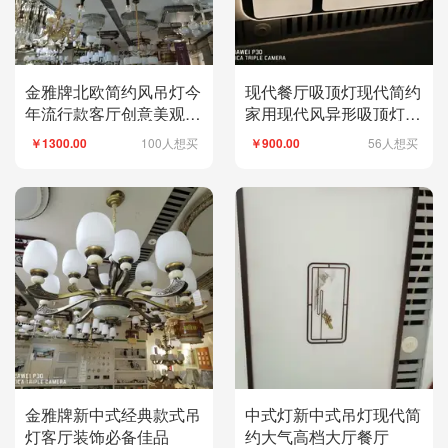
金雅牌北欧简约风吊灯今
现代餐厅吸顶灯现代简约
年流行款客厅创意美观精
家用现代风异形吸顶灯畅
致
销款式平板灯
100人想买
56人想买
￥1300.00
￥900.00
金雅牌新中式经典款式吊
中式灯新中式吊灯现代简
灯客厅装饰必备佳品
约大气高档大厅餐厅