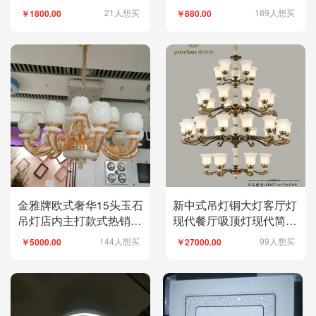
21人想买
189人想买
￥1800.00
￥880.00
金雅牌欧式奢华15头玉石
新中式吊灯铜大灯客厅灯
吊灯店内主打款式热销光
现代餐厅吸顶灯现代简约
线柔和稳固耐用
家用全铜大灯
144人想买
99人想买
￥5000.00
￥27000.00