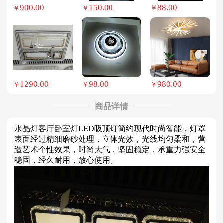
900.00
150.00
88.00
￥
￥
￥
1290.00
98.00
980.00
￥
￥
￥
商品详情
水晶灯客厅卧室灯LED吸顶灯简约现代时尚智能，灯罩
表面经过精细磨砂处理，立体光效，光线均匀柔和，营
造艺术个性效果，时尚大气，坚固稳定，承重力强安全
稳固，经久耐用，放心使用。