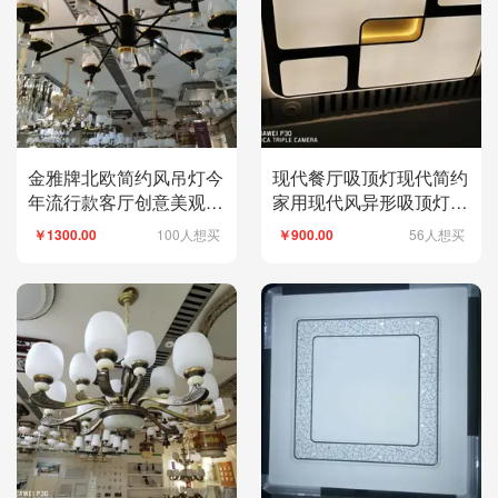
金雅牌北欧简约风吊灯今
现代餐厅吸顶灯现代简约
年流行款客厅创意美观精
家用现代风异形吸顶灯畅
致
销款式平板灯
100人想买
56人想买
￥1300.00
￥900.00