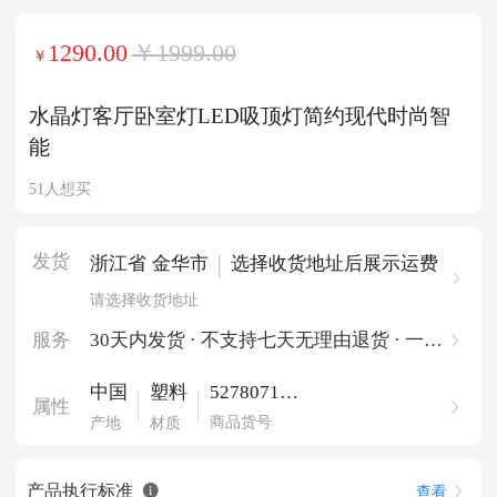
1290.00
￥1999.00
￥
水晶灯客厅卧室灯LED吸顶灯简约现代时尚智
能
51人想买
发货
|
浙江省 金华市
选择收货地址后展示运费
请选择收货地址
服务
30天内发货 · 不支持七天无理由退货 · 一件
起批
527807175
中国
塑料
属性
53051152
商品货号
产地
材质
产品执行标准
查看