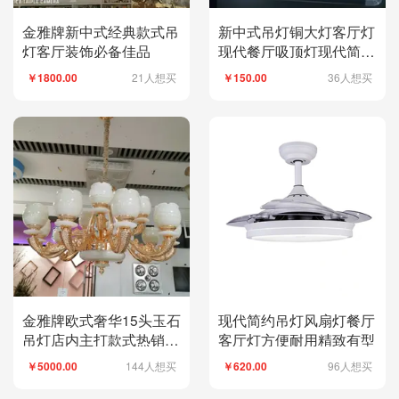
金雅牌新中式经典款式吊
新中式吊灯铜大灯客厅灯
灯客厅装饰必备佳品
现代餐厅吸顶灯现代简约
家用房间灯吸顶灯
21人想买
36人想买
￥1800.00
￥150.00
金雅牌欧式奢华15头玉石
现代简约吊灯风扇灯餐厅
吊灯店内主打款式热销光
客厅灯方便耐用精致有型
线柔和稳固耐用
144人想买
96人想买
￥5000.00
￥620.00