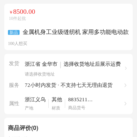
8500.00
￥
10件起批
金属机身工业级缝纫机 家用多功能电动款
新品
100人想买
发货
|
浙江省 金华市
选择收货地址后展示运费
请选择收货地址
服务
72小时内发货 · 不支持七天无理由退货
883521162
浙江义乌
其他
属性
14839057
商品货号
产地
材质
商品评价(0)