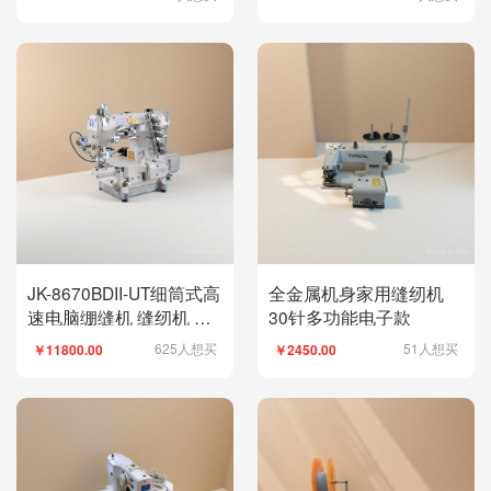
JK-8670BDII-UT细筒式高
全金属机身家用缝纫机
速电脑绷缝机 缝纫机 工
30针多功能电子款
业用 多针绷缝
625人想买
51人想买
￥11800.00
￥2450.00