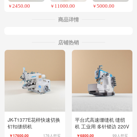
2450.00
11000.00
5000.00
￥
￥
￥
商品详情
店铺热销
JK-T1377E花样快速切换
平台式高速绷缝机 缝纫
钉扣缝纫机
机 工业用 多针锁边 220V
176人想买
99人想买
￥17600.00
￥6800.00