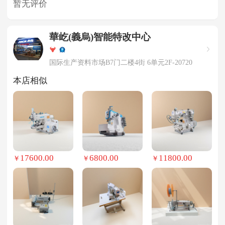
暂无评价
華屹(義烏)智能特改中心
国际生产资料市场B7门二楼4街 6单元2F-20720
本店相似
17600.00
6800.00
11800.00
￥
￥
￥