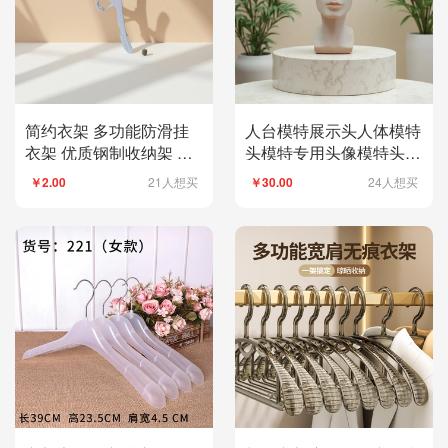
简约衣架 多功能防滑挂
人台模特展示头人体模特
衣架 优质钢制收纳架 空
头模特专用头像模特头模
间节省挂杆
特头模特仿真人物人头模
21人想买
24人想买
￥2.00
￥30.00
型摆件可拆卸教学模型人
头模型