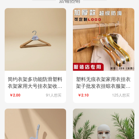
店铺热销
简约衣架多功能防滑塑料
塑料无痕衣架家用衣挂衣
衣架家用大号挂衣架收纳
架子批发衣挂晾衣服架防
架衣架
滑服装店衣架衣挂
91人想买
125人想买
￥2.00
￥2.10