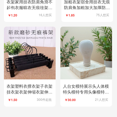
衣架家用挂衣防肩角滑不
加粗衣架宿舍用挂衣无痕
起包衣服晾衣无痕挂架衣
防肩角加粗加大加厚防滑
撑子衣挂加粗加大
服装店衣挂晾衣架
16人想买
75人想买
￥1.20
￥1.85
衣架塑料衣撑衣架子衣架
人台女模特展示头人体模
挂衣架衣架伸缩衣架伸缩
特头模特专用头像模特头
晾衣架裤架裤夹子
模特头模特展示头
300件起批
21人想买
￥1.50
￥30.00
112901674