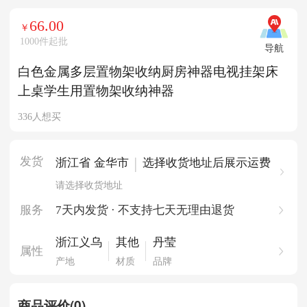
66.00
￥
1000件起批
导航
白色金属多层置物架收纳厨房神器电视挂架床
上桌学生用置物架收纳神器
336人想买
发货
|
浙江省 金华市
选择收货地址后展示运费
请选择收货地址
服务
7天内发货 · 不支持七天无理由退货
浙江义乌
其他
丹莹
属性
产地
材质
品牌
商品评价(0)