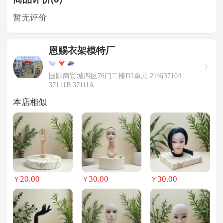
暂无评价
恩赐衣架模特厂
国际商贸城四区76门二楼D2单元 21街37104
37111B 37111A
本店相似
20.00
30.00
30.00
￥
￥
￥