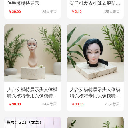
件手模模特展示
架子批发衣挂晾衣服架防
滑服装店衣架衣挂
25人想买
125人想买
￥20.00
￥2.10
人台女模特展示头人体模
人台女模特展示头人体模
特头模特专用头像模特头
特头模特专用头像模特头
模特头模特展示头
模特头模特展示头
24人想买
21人想买
￥30.00
￥30.00
141108525
140625912