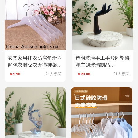
衣架家用挂衣防肩角滑不
透明玻璃手工手形雕塑海
起包衣服晾衣无痕挂架衣
洋主题玻璃制品
撑子衣挂加粗加大
142354540
21人想买
21人想买
￥1.20
￥20.00