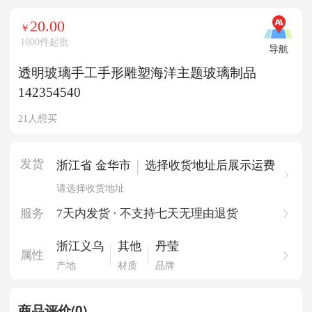
20.00
￥
1000件起批
导航
透明玻璃手工手形雕塑海洋主题玻璃制品
142354540
21人想买
发货
|
浙江省 金华市
选择收货地址后展示运费
请选择收货地址
服务
7天内发货 · 不支持七天无理由退货
浙江义乌
其他
丹莹
属性
产地
材质
品牌
商品评价(0)