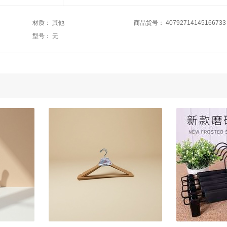
材质
：
其他
商品货号
：
40792714145166733
型号
：
无