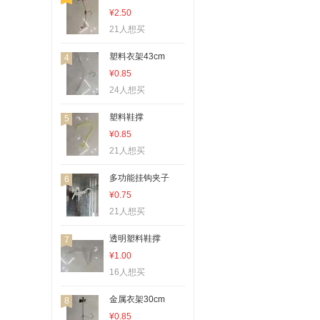
¥2.50
21人想买
塑料衣架43cm
4
¥0.85
24人想买
塑料鞋撑
5
¥0.85
21人想买
多功能挂钩夹子
6
¥0.75
21人想买
透明塑料鞋撑
7
¥1.00
16人想买
金属衣架30cm
8
¥0.85