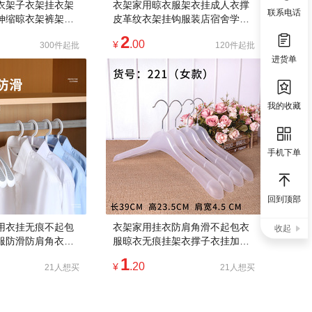
衣架子衣架挂衣架
衣架家用晾衣服架衣挂成人衣撑
联系电话
伸缩晾衣架裤架裤
皮革纹衣架挂钩服装店宿舍学生
衣架
2
.00
¥
300件起批
120件起批
进货单
我的收藏
手机下单
回到顶部
用衣挂无痕不起包
衣架家用挂衣防肩角滑不起包衣
收起
服防滑防肩角衣柜
服晾衣无痕挂架衣撑子衣挂加粗
成人挂衣架
加大
1
.20
¥
21人想买
21人想买