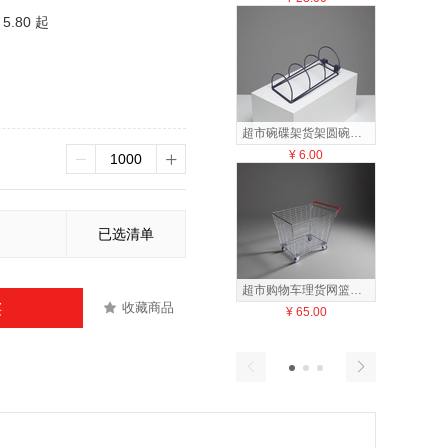
5.80 起
超市碗碟架货架圆碗架方碗架盘架方管横梁砧板架菜板隔层
¥
6.00
¥
20
已选清单
超市购物车理货网篮车物流周转拣货网格手推车衣服篮收纳篮
收藏商品
买
¥
65.00
¥
20