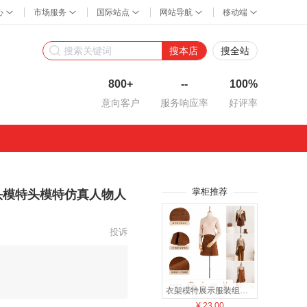
搜本店
搜全站
800+
--
100%
意向客户
服务响应率
好评率
掌柜推荐
头模特头模特仿真人物人
投诉
衣架模特展示服装组合家用可调节挂衣架套装衣架模特道具
¥
23.00
¥
66