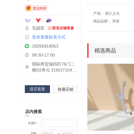
产地
：
浙江义乌
商品品牌
：
丹莹
毛国军
联系店铺客服
登录查看联系方式
18266918063
精选商品
08:30-17:00
国际商贸城四区76门二
楼D2单元 21街37104 37
111B 37111A
进店逛逛
收藏店铺
店内搜索
关键字：
-
价格：