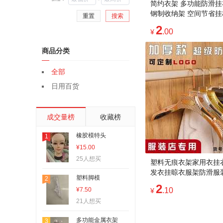
简约衣架 多功能防滑挂
钢制收纳架 空间节省挂
重置
搜索
2
.00
¥
商品分类
全部
日用百货
成交量榜
收藏榜
橡胶模特头
1
¥15.00
25人想买
塑料无痕衣架家用衣挂
发衣挂晾衣服架防滑服
塑料脚模
2
衣挂
2
¥7.50
.10
¥
21人想买
多功能金属衣架
3