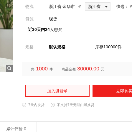
物流
浙江省 金华市
至
浙江省
快递：
￥
货源
现货
近30天内24
人想买
规格
默认规格
库存100000件
1000
30000.00
共
件
商品金额
元
加入进货单
立即购
7天内发货
不支持7天无理由退换货
累计评价
0