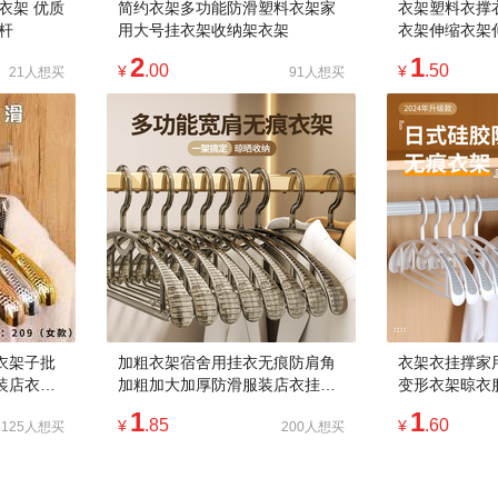
衣架 优质
简约衣架多功能防滑塑料衣架家
衣架塑料衣撑
杆
用大号挂衣架收纳架衣架
衣架伸缩衣架
夹子
2
1
.00
.50
¥
¥
21人想买
91人想买
衣架子批
加粗衣架宿舍用挂衣无痕防肩角
衣架衣挂撑家
装店衣架
加粗加大加厚防滑服装店衣挂晾
变形衣架晾衣
衣架
衣撑衣架衣架
1
1
.85
.60
¥
¥
125人想买
200人想买