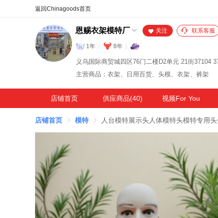
合同
外汇
HOT
NEW
保
恩赐衣架模特厂
关注
联系客服
1年
8年
主营商品：衣架、日用百货、头模、衣架、裤架
店铺首页
供应商品(40)
视频For You
店铺首页
模特
人台模特展示头人体模特头模特专用头