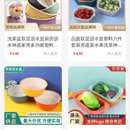
洗菜盆双层沥水篮厨房沥
品圆双层沥水篮塑料六件
水神器家用多功能塑料圆
套厨房蔬菜水果洗菜神器
形水果菜篮子百货
洗菜盆沥水筐套装
99人想买
24人想买
￥0.90
￥8.90