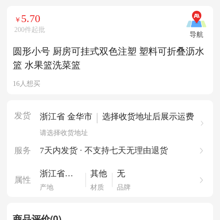
5.70
￥
200件起批
导航
圆形小号 厨房可挂式双色注塑 塑料可折叠沥水
篮 水果篮洗菜篮
16人想买
发货
|
浙江省 金华市
选择收货地址后展示运费
请选择收货地址
服务
7天内发货 · 不支持七天无理由退货
浙江省义
其他
无
属性
乌市
产地
材质
品牌
商品评价(0)