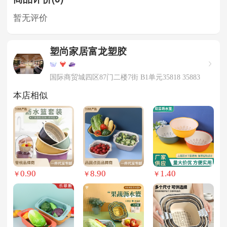
暂无评价
塑尚家居富龙塑胶
国际商贸城四区87门二楼7街 B1单元35818 35883
本店相似
0.90
8.90
1.40
￥
￥
￥