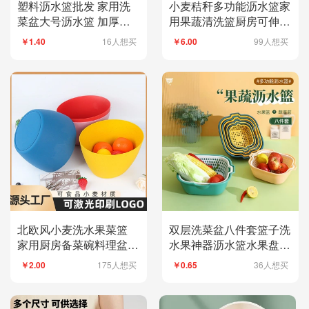
塑料沥水篮批发 家用洗
小麦秸秆多功能沥水篮家
菜盆大号沥水篮 加厚果
用果蔬清洗篮厨房可伸缩
蔬篮 双层沥水篮
沥水洗菜盆批发
16人想买
99人想买
￥1.40
￥6.00
北欧风小麦洗水果菜篮
双层洗菜盆八件套篮子洗
家用厨房备菜碗料理盆果
水果神器沥水篮水果盘滤
蔬洗菜盆水果篮
水蓝沥水筐漏水篮
175人想买
36人想买
￥2.00
￥0.65