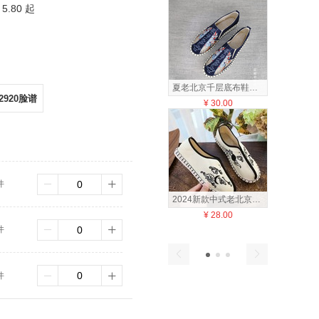
5.80 起
夏老北京千层底布鞋平底透气单鞋中国风刺绣开车鞋低帮软底男士鞋国潮
2920脸谱
¥
30.00
¥
22
件
2024新款中式老北京布鞋千层布底功夫鞋中国风古风唐鞋男款帆布鞋国潮
¥
28.00
¥
12
件
件