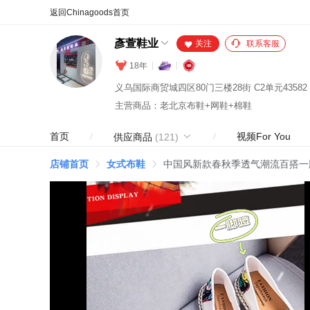
合同
外汇
HOT
NEW
保
彥萱鞋业
关注
联系客服
18年
主营商品：老北京布鞋+网鞋+棉鞋
首页
/
/
视频For You
供应商品
(121)
店铺首页
女式布鞋
中国风新款春秋季透气潮流百搭一