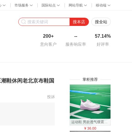
搜本店
搜全站
200+
--
57.14%
意向客户
服务响应率
好评率
掌柜推荐
豆潮鞋休闲老北京布鞋国
投诉
运动鞋 男款透气缓震跑步鞋
¥
36.00
¥
25