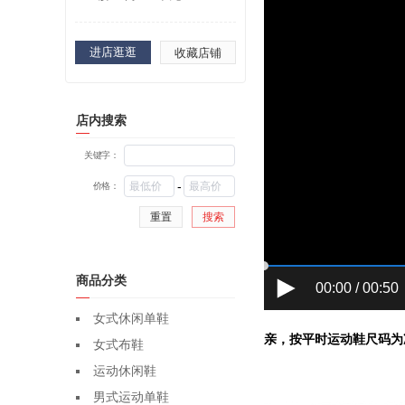
581A 43581B 43583B 4
3583A
进店逛逛
收藏店铺
店内搜索
关键字：
-
价格：
重置
搜索
商品分类
00:00 / 00:50
女式休闲单鞋
亲，按平时运动鞋尺码为
女式布鞋
运动休闲鞋
男式运动单鞋