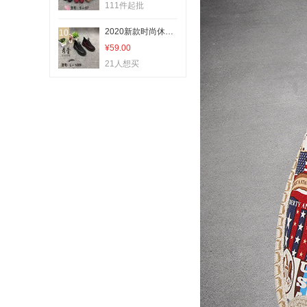
111件起批
2020新款时尚休闲鞋b452
10
¥59.00
21人想买