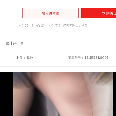
加入进货单
立即购
72小时内发货
不支持7天无理由退换货
累计评价
0
材质
：
其他
商品货号
：
1515573429926