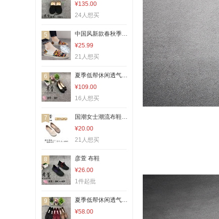
¥135.00
24人想买
中国风新款春秋季透气潮流百搭一脚蹬帆布豆豆潮鞋休闲老北京布鞋国潮
5
¥25.99
21人想买
夏季低帮休闲透气轻便百搭鞋b454
6
¥109.00
16人想买
国潮女士潮流布鞋2026新款舒适透气
7
¥20.00
21人想买
彦萱 布鞋
8
¥26.00
1件起批
夏季低帮休闲透气轻便百搭鞋c413
9
¥58.00