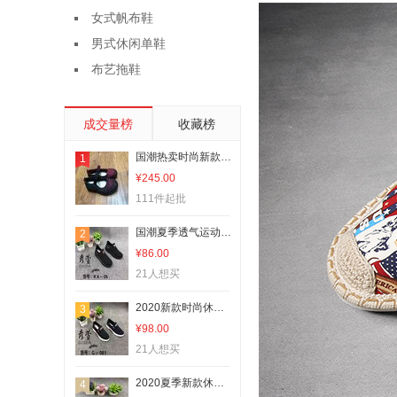
女式帆布鞋
男式休闲单鞋
布艺拖鞋
成交量榜
收藏榜
国潮热卖时尚新款胶底鞋ad429
1
¥245.00
111件起批
国潮夏季透气运动休闲鞋ad429
2
¥86.00
21人想买
2020新款时尚休闲鞋b451
3
¥98.00
21人想买
2020夏季新款休闲鞋跑步潮流网鞋b456
4