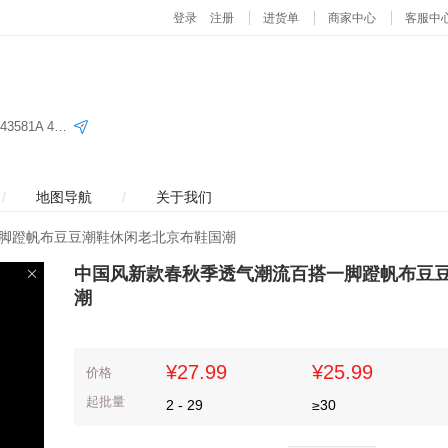
义乌国际商贸城四区80门三楼28街 C2单元43582 43581A 43581B 43583B 43583A
/
地图导航
/
关于我们
脚蹬帆布豆豆潮鞋休闲老北京布鞋国潮
中国风新款春秋季透气潮流百搭一脚蹬帆布豆
潮
¥27.99
¥25.99
价格
起批量
2
-
29
≥
30