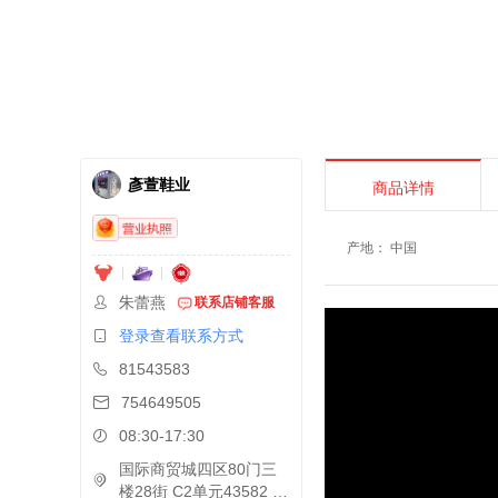
彥萱鞋业
商品详情
产地
：
中国
朱蕾燕
联系店铺客服
登录查看联系方式
81543583
754649505
08:30-17:30
国际商贸城四区80门三
楼28街 C2单元43582 43