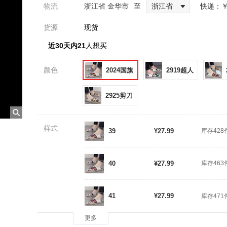
物流
浙江省 金华市
至
浙江省
快递：
￥
货源
现货
近30天内21
人想买
颜色
2024国旗
2919超人
2925剪刀
样式
39
¥27.99
库存428
40
¥27.99
库存463
41
¥27.99
库存471
更多