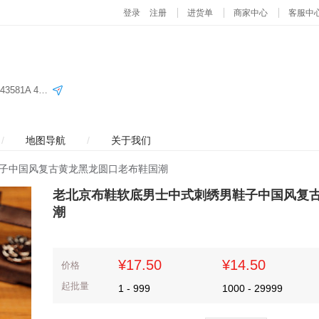
义乌国际商贸城四区80门三楼28街 C2单元43582 43581A 43581B 43583B 43583A
/
地图导航
/
关于我们
子中国风复古黄龙黑龙圆口老布鞋国潮
老北京布鞋软底男士中式刺绣男鞋子中国风复
潮
¥17.50
¥14.50
价格
起批量
1
-
999
1000
-
29999