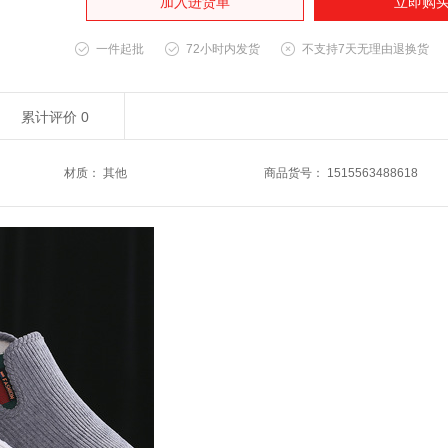
加入进货单
立即购
一件起批
72小时内发货
不支持7天无理由退换货
累计评价
0
材质
：
其他
商品货号
：
1515563488618