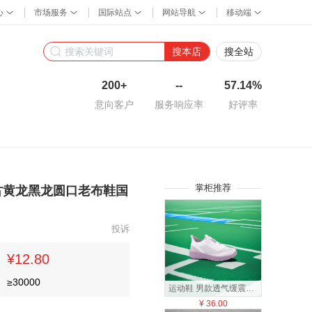
搜本店
搜全站
200+
--
57.14%
意向客户
服务响应率
好评率
掌柜推荐
古黄龙黑龙圆口老布鞋国
投诉
¥12.80
≥
30000
运动鞋 男款透气缓震跑步鞋
¥
36.00
¥
25