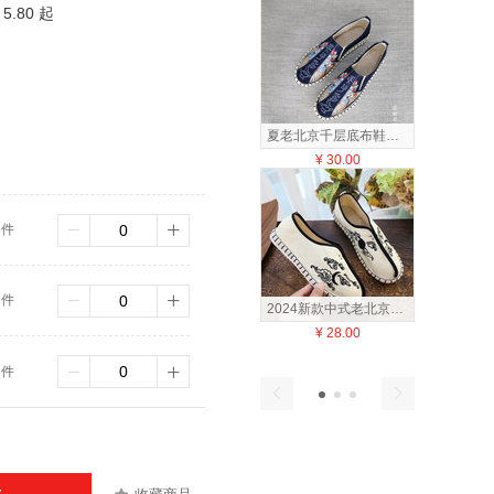
5.80 起
夏老北京千层底布鞋平底透气单鞋中国风刺绣开车鞋低帮软底男士鞋国潮
¥
30.00
¥
22
3件
7件
2024新款中式老北京布鞋千层布底功夫鞋中国风古风唐鞋男款帆布鞋国潮
¥
28.00
¥
12
1件