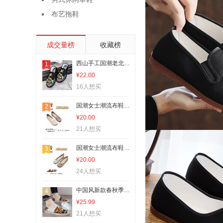
布艺拖鞋
成交量榜
收藏榜
西山手工国潮老北京布鞋社会刺绣透气休闲男女同款懒人一脚蹬布鞋国潮
1
¥22.00
16人想买
国潮女士潮流布鞋2026新款舒适透气
2
¥20.00
21人想买
国潮女士潮流布鞋2026新款舒适透气111
3
¥20.00
24人想买
中国风新款春秋季透气潮流百搭一脚蹬帆布豆豆潮鞋休闲老北京布鞋国潮
4
¥25.99
21人想买