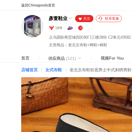
合同
外汇
HOT
NEW
保
彥萱鞋业
关注
联系客服
18年
主营商品：老北京布鞋+网鞋+棉鞋
首页
/
/
视频For You
供应商品
(121)
店铺首页
女式布鞋
老北京布鞋软底男士中式刺绣男鞋