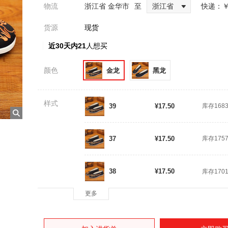
物流
浙江省 金华市
至
浙江省
快递：
￥
货源
现货
近30天内21
人想买
颜色
金龙
黑龙
样式
39
¥17.50
库存168
37
¥17.50
库存175
38
¥17.50
库存170
更多