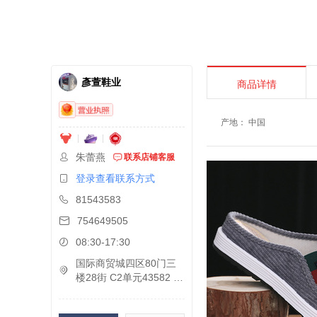
彥萱鞋业
商品详情
产地
：
中国
朱蕾燕
联系店铺客服
登录查看联系方式
81543583
754649505
08:30-17:30
国际商贸城四区80门三
楼28街 C2单元43582 43
581A 43581B 43583B 4
3583A