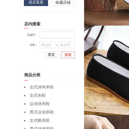
进店逛逛
收藏店铺
店内搜索
关键字：
-
价格：
重置
搜索
商品分类
女式休闲单鞋
女式布鞋
运动休闲鞋
男式运动单鞋
女式帆布鞋
男式休闲单鞋