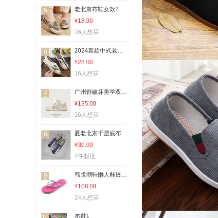
老北京布鞋女款2026新款民族风半拖鞋亚麻包头拖鞋女软底休闲单鞋国潮
5
¥18.90
16人想买
2024新款中式老北京布鞋千层布底功夫鞋中国风古风唐鞋男款帆布鞋国潮
6
¥28.00
16人想买
广州鞋破坏美学双鞋舌国潮男鞋子国潮鞋板鞋面包鞋男女同款小白鞋
7
¥135.00
16人想买
夏老北京千层底布鞋平底透气单鞋中国风刺绣开车鞋低帮软底男士鞋国潮
8
¥30.00
2件起批
韩版潮鞋懒人鞋透气防臭鞋b493
9
¥108.00
24人想买
布鞋1
10