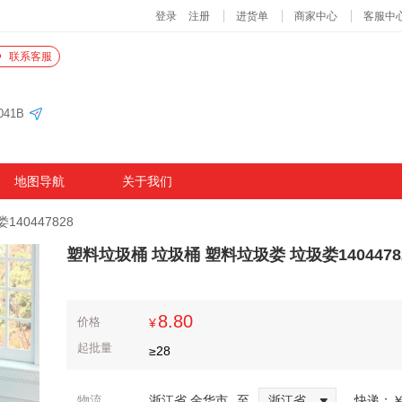
联系客服
41B
地图导航
关于我们
40447828
塑料垃圾桶 垃圾桶 塑料垃圾娄 垃圾娄1404478
8.80
价格
¥
起批量
≥
28
物流
浙江省 金华市
至
浙江省
快递：
￥