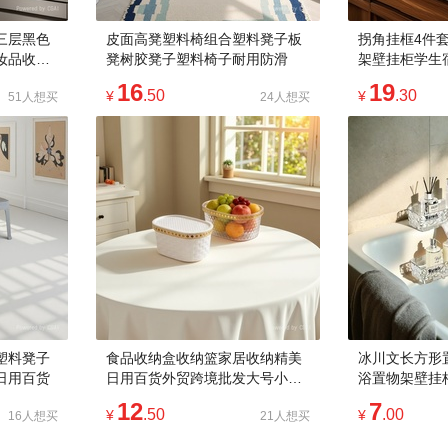
三层黑色
皮面高凳塑料椅组合塑料凳子板
拐角挂框4件
妆品收纳
凳树胶凳子塑料椅子耐用防滑
架壁挂柜学生
妆台置物
物架日用好物
16
19
.50
.30
¥
¥
51人想买
24人想买
塑料凳子
食品收纳盒收纳篮家居收纳精美
冰川文长方形
日用百货
日用百货外贸跨境批发大号小号
浴置物架壁挂
可选
悬挂日用好物
12
7
.50
.00
¥
¥
16人想买
21人想买