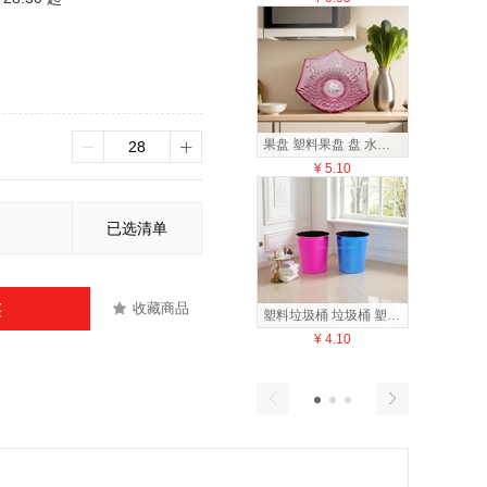
果盘 塑料果盘 盘 水果盘140812431
¥
5.10
¥
1
已选清单
收藏商品
买
塑料垃圾桶 垃圾桶 塑料垃圾娄 垃圾娄140652181
¥
4.10
¥
3