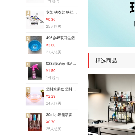
隐形眼镜盒
1件起批
其他卫浴洗漱用具
衣架 铁衣架 铁丝衣架
4
家用盆
¥0.36
其他杯子
25人想买
其他酒具
496@45双耳盆塑料盆洗脸盆
5
其他塑料包装容器
¥3.80
21人想买
吸管杯
精选商品
收纳篮、置物篮、收纳筐
0232喷洒家用洒水壶小喷瓶喷雾瓶酒精喷壶喷壶
6
一次性医用耗材
¥1.50
1件起批
其他分类
其他架类
塑料水果盘 塑料果盘 果盘 水果盘
7
多层置物架
¥2.29
24人想买
层架
衣架
30ml小喷瓶喷雾瓶酒精喷壶喷壶
8
¥0.70
刨刀
25人想买
喷雾水杯