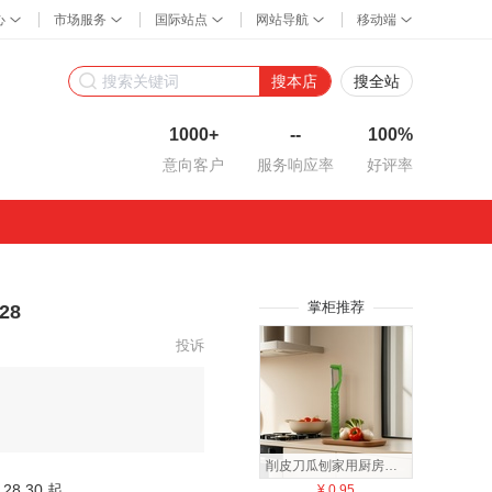
搜本店
搜全站
1000+
--
100%
意向客户
服务响应率
好评率
掌柜推荐
28
投诉
削皮刀瓜刨家用厨房水果蔬菜刨刀多色可选陶瓷刨瓜果多功能北欧
28.30 起
¥
0.95
¥
8