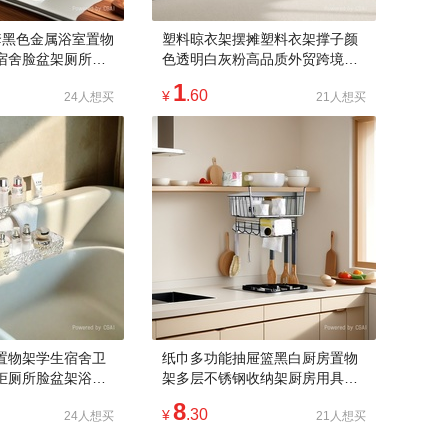
套黑色金属浴室置物
塑料晾衣架摆摊塑料衣架撑子颜
宿舍脸盆架厕所置
色透明白灰粉高品质外贸跨境批
品浴室悬挂
发日用百货
1
.60
¥
24人想买
21人想买
置物架学生宿舍卫
纸巾多功能抽屉篮黑白厨房置物
柜厕所脸盆架浴室
架多层不锈钢收纳架厨房用具厨
品
房收纳置物架
8
.30
¥
24人想买
21人想买