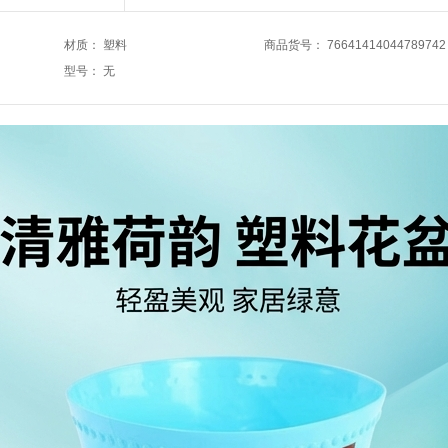
材质
：
塑料
商品货号
：
76641414044789742
型号
：
无