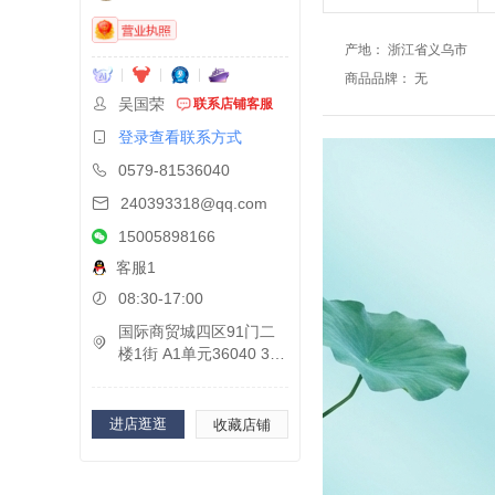
产地
：
浙江省义乌市
商品品牌
：
无
吴国荣
联系店铺客服
登录查看联系方式
0579-81536040
240393318@qq.com
15005898166
客服1
08:30-17:00
国际商贸城四区91门二
楼1街 A1单元36040 3
6041B
进店逛逛
收藏店铺