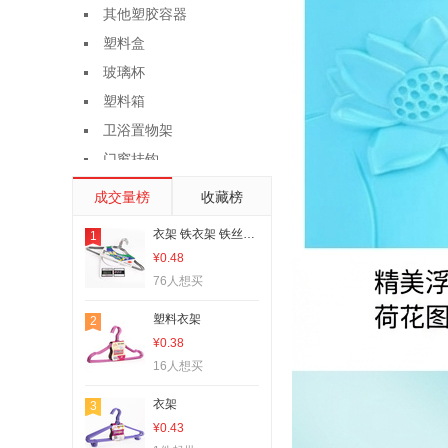
其他塑胶容器
塑料盒
玻璃杯
塑料箱
卫浴置物架
门窗挂钩
亚克力管
成交量榜
收藏榜
塑料桌椅
衣架 铁衣架 铁丝衣架 铁丝扭头衣架
1
水培植物瓶、生态瓶
¥0.48
密封盒、储物罐
76人想买
试剂瓶
塑料衣架
2
厨房置物架
¥0.38
盆栽
16人想买
果盘、果篮
衣架
3
勺、调羹
¥0.43