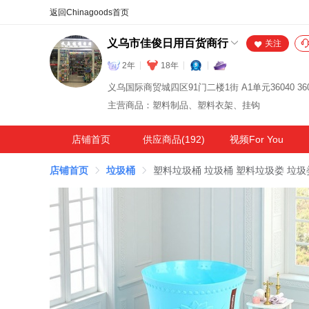
合同
外汇
HOT
NEW
保
义乌市佳俊日用百货商行
关注
2年
18年
义乌国际商贸城四区91门二楼1街 A1单元36040 360
主营商品：塑料制品、塑料衣架、挂钩
店铺首页
供应商品(192)
视频For You
店铺首页
垃圾桶
塑料垃圾桶 垃圾桶 塑料垃圾娄 垃圾娄1