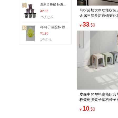
刨子、削皮器
塑料垃圾桶 垃圾桶 塑料垃圾娄 垃圾娄
9
可拆装加大多功能拆装
¥2.85
打蛋盆
金属三层多层置物架化
25人想买
装饰挂钩
架电视支架光轴桌面化
33
.50
¥
架
杯 杯子 笑脸杯 塑料杯
10
¥1.90
1件起批
皮面中凳塑料桌椅组合
板凳树胶凳子塑料椅子
10
.50
¥