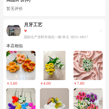
暂无评价
月牙工艺
国际生产资料市场负一楼/单元 /街D1-M017
本店相似
3.60
4.00
7.80
￥
￥
￥