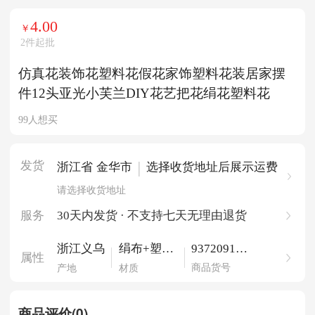
4.00
￥
2件起批
仿真花装饰花塑料花假花家饰塑料花装居家摆
件12头亚光小芙兰DIY花艺把花绢花塑料花
99人想买
发货
|
浙江省 金华市
选择收货地址后展示运费
请选择收货地址
服务
30天内发货 · 不支持七天无理由退货
937209104
浙江义乌
绢布+塑料
属性
54548654
+铁丝
商品货号
产地
材质
商品评价(0)