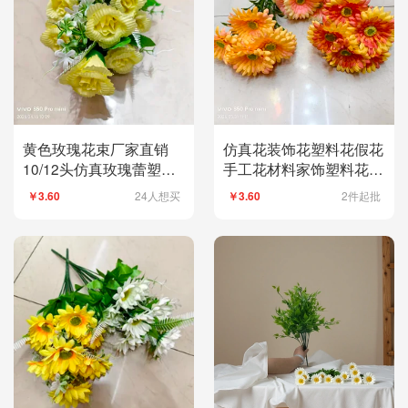
黄色玫瑰花束厂家直销
仿真花装饰花塑料花假花
10/12头仿真玫瑰蕾塑料
手工花材料家饰塑料花仿
花假花绢花人造花婚庆室
真7头弗朗菊绢花塑料花
24人想买
2件起批
￥3.60
￥3.60
内外DIY装饰花拍摄道具
假花婚庆DIY手工花人造
花拍摄道具