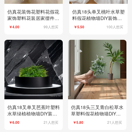
仿真花装饰花塑料花假花
仿真18头单叉桃叶水草塑
家饰塑料花装居家摆件12
料假花植物墙DIY装饰工
头亚光小芙兰DIY花艺把
艺仿真绿植水草仿真绿植
99人想买
100人想买
￥4.00
￥5.50
花绢花塑料花
仿真绿植现货补柜
仿真18叉单叉芭蕉叶塑料
仿真18头三叉青白松草水
水草绿植植物墙DIY装饰
草塑料假花植物墙DIY装
拍摄道具
饰工艺仿真绿植水草仿真
21人想买
21人想买
￥6.00
￥5.80
绿植仿真绿植现货补柜