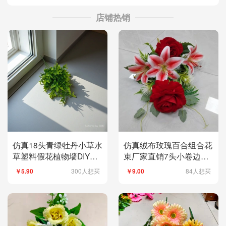
店铺热销
仿真18头青绿牡丹小草水
仿真绒布玫瑰百合组合花
草塑料假花植物墙DIY装
束厂家直销7头小卷边包
饰工艺仿真绿植水草仿真
裹玫瑰塑料花假花绢花人
300人想买
84人想买
￥5.90
￥9.00
绿植仿真绿植现货补柜
造花婚庆室内外DIY装饰
花拍摄道具现货补柜