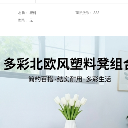
材质
：
塑料
商品货号
：
888
型号
：
无