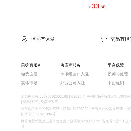
架电视支架光轴桌面化
33
.50
¥
架