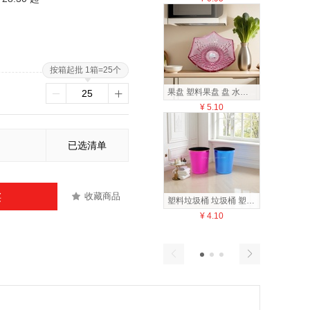
按箱起批 1箱=25个
果盘 塑料果盘 盘 水果盘140812431
¥
5.10
¥
1
已选清单
收藏商品
买
塑料垃圾桶 垃圾桶 塑料垃圾娄 垃圾娄140652181
¥
4.10
¥
3