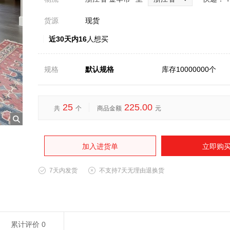
货源
现货
近30天内16
人想买
规格
默认规格
库存10000000个
25
225.00
共
个
商品金额
元
加入进货单
立即购
7天内发货
不支持7天无理由退换货
累计评价
0