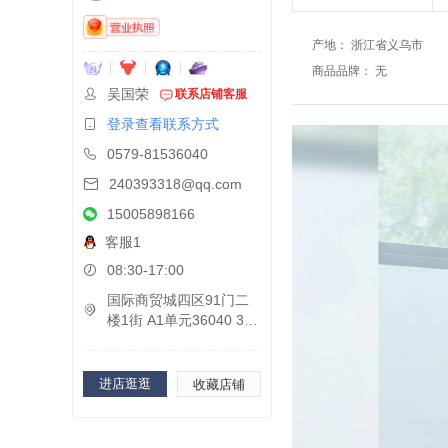
产地
：
浙江省义乌市
商品品牌
：
无
吴国荣
联系店铺客服
登录查看联系方式
0579-81536040
240393318@qq.com
15005898166
客服1
08:30-17:00
国际商贸城四区91门二
楼1街 A1单元36040 3
6041B
进店逛逛
收藏店铺