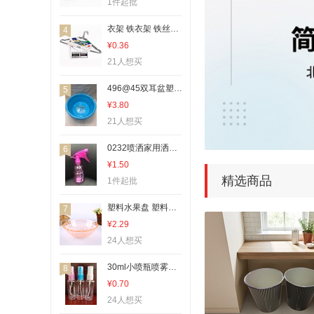
隐形眼镜盒
1件起批
其他卫浴洗漱用具
衣架 铁衣架 铁丝衣架
4
家用盆
¥0.36
其他杯子
21人想买
其他酒具
496@45双耳盆塑料盆洗脸盆
5
其他塑料包装容器
¥3.80
21人想买
吸管杯
收纳篮、置物篮、收纳筐
0232喷洒家用洒水壶小喷瓶喷雾瓶酒精喷壶喷壶
6
一次性医用耗材
¥1.50
精选商品
1件起批
其他分类
其他架类
塑料水果盘 塑料果盘 果盘 水果盘
7
多层置物架
¥2.29
24人想买
层架
衣架
30ml小喷瓶喷雾瓶酒精喷壶喷壶
8
¥0.70
刨刀
24人想买
喷雾水杯