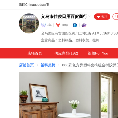
合同
外汇
HOT
NEW
保
义乌市佳俊日用百货商行
关注
2年
18年
义乌国际商贸城四区91门二楼1街 A1单元36040 360
主营商品：塑料制品、塑料衣架、挂钩
店铺首页
供应商品(192)
视频For You
店铺首页
塑料桌椅
888彩色方凳塑料桌椅组合树胶凳