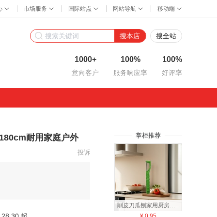
搜本店
搜全站
1000+
100%
100%
意向客户
服务响应率
好评率
掌柜推荐
80cm耐用家庭户外
投诉
削皮刀瓜刨家用厨房水果蔬菜刨刀多色可选陶瓷刨瓜果多功能北欧
28.30 起
¥
0.95
¥
8