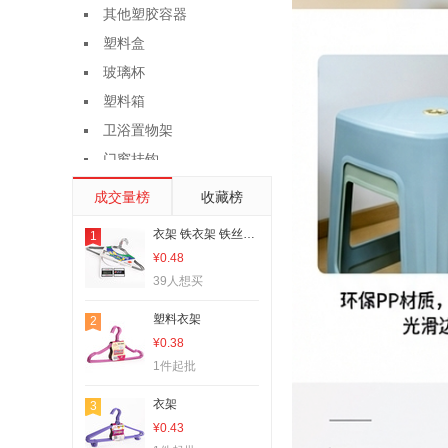
其他塑胶容器
塑料盒
玻璃杯
塑料箱
卫浴置物架
门窗挂钩
亚克力管
成交量榜
收藏榜
塑料桌椅
衣架 铁衣架 铁丝衣架 铁丝扭头衣架
1
水培植物瓶、生态瓶
¥0.48
密封盒、储物罐
39人想买
试剂瓶
塑料衣架
2
厨房置物架
¥0.38
盆栽
1件起批
果盘、果篮
衣架
3
勺、调羹
¥0.43