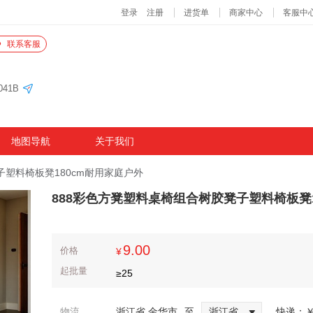
联系客服
41B
地图导航
关于我们
子塑料椅板凳180cm耐用家庭户外
888彩色方凳塑料桌椅组合树胶凳子塑料椅板凳1
9.00
价格
¥
起批量
≥
25
物流
浙江省 金华市
至
浙江省
快递：
￥