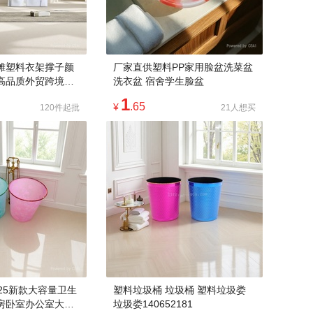
摊塑料衣架撑子颜
厂家直供塑料PP家用脸盆洗菜盆
高品质外贸跨境批
洗衣盆 宿舍学生脸盆
1
.65
¥
120件起批
21人想买
25新款大容量卫生
塑料垃圾桶 垃圾桶 塑料垃圾娄
房卧室办公室大号
垃圾娄140652181