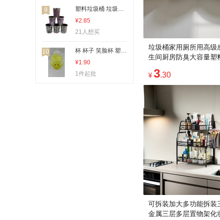
刨子、削皮器
塑料垃圾桶 垃圾桶 塑料垃圾娄 垃圾娄
9
¥2.85
打蛋盆
21人想买
装饰挂钩
垃圾桶家用厕所用高级
杯 杯子 笑脸杯 塑料杯
10
生间厨房防臭大容量塑
¥1.90
3
1件起批
.30
¥
可拆装加大多功能拆装
金属三层多层置物架化