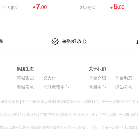
妆台置物
悬挂日用好物品
纸篓
7
5
.00
.00
¥
¥
64人想买
24人想买