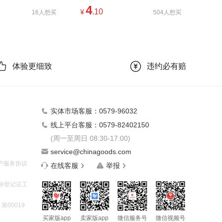
4
.10
¥
16人想买
504人想买