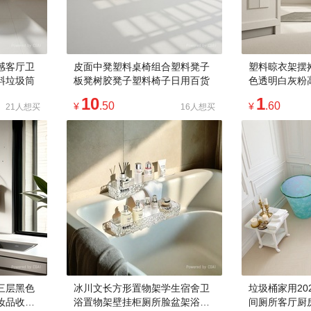
感客厅卫
皮面中凳塑料桌椅组合塑料凳子
塑料晾衣架摆
料垃圾筒
板凳树胶凳子塑料椅子日用百货
色透明白灰粉
发日用百货
10
1
.50
.60
¥
¥
21人想买
16人想买
三层黑色
冰川文长方形置物架学生宿舍卫
垃圾桶家用20
妆品收纳
浴置物架壁挂柜厕所脸盆架浴室
间厕所客厅厨