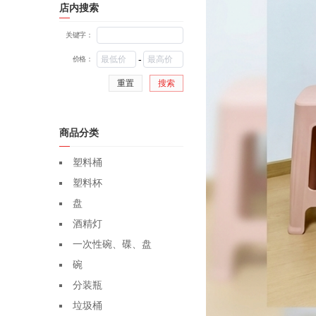
店内搜索
关键字：
-
价格：
重置
搜索
商品分类
塑料桶
塑料杯
盘
酒精灯
一次性碗、碟、盘
碗
分装瓶
垃圾桶