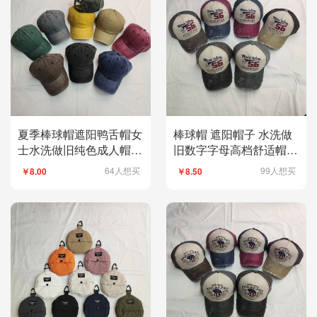
夏季棒球帽遮阳鸭舌帽女
棒球帽 遮阳帽子 水洗做
士水洗做旧纯色成人帽百
旧数字字母高档舒适帽子
搭透气舒适
时尚好看
64人想买
99人想买
￥8.00
￥8.50