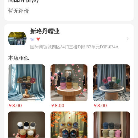
暂无评价
新珞丹帽业
国际商贸城四区84门三楼D街 B2单元D3F-034A
本店相似
8.00
8.00
8.00
￥
￥
￥