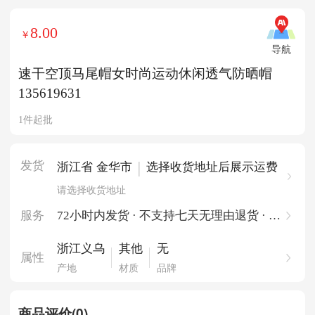
8.00
￥
导航
速干空顶马尾帽女时尚运动休闲透气防晒帽
135619631
1件起批
发货
|
浙江省 金华市
选择收货地址后展示运费
请选择收货地址
服务
72小时内发货 · 不支持七天无理由退货 · 一
件起批
浙江义乌
其他
无
属性
产地
材质
品牌
商品评价(0)