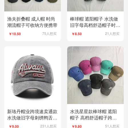
渔夫折叠帽 成人帽 时尚
棒球帽 遮阳帽子 水洗做
潮流帽子可收纳方便携带
旧字母高档舒适帽子时尚
好看
75人想买
21人想买
￥10.50
￥8.50
新珞丹帽业跨境速卖通款
水洗星星款棒球帽 遮阳
水洗做旧字母刺绣鸭舌帽
帽子 高档舒适帽子跨境
潮男个性街头女遮阳棒球
男女同款情侣款
231人想买
51人想买
￥9.00
￥9.80